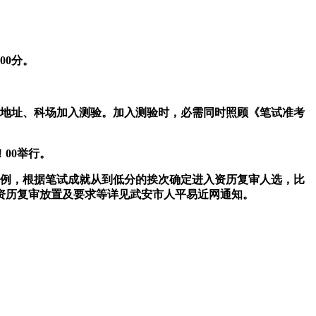
00分。
地址、科场加入测验。加入测验时，必需同时照顾《笔试准考
！00举行。
例，根据笔试成就从到低分的挨次确定进入资历复审人选，比
资历复审放置及要求等详见武安市人平易近网通知。