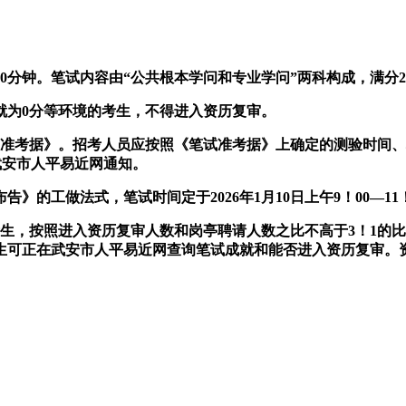
分钟。笔试内容由“公共根本学问和专业学问”两科构成，满分2
为0分等环境的考生，不得进入资历复审。
考据》。招考人员应按照《笔试准考据》上确定的测验时间、
武安市人平易近网通知。
的工做法式，笔试时间定于2026年1月10日上午9！00—11
，按照进入资历复审人数和岗亭聘请人数之比不高于3！1的比
生可正在武安市人平易近网查询笔试成就和能否进入资历复审。