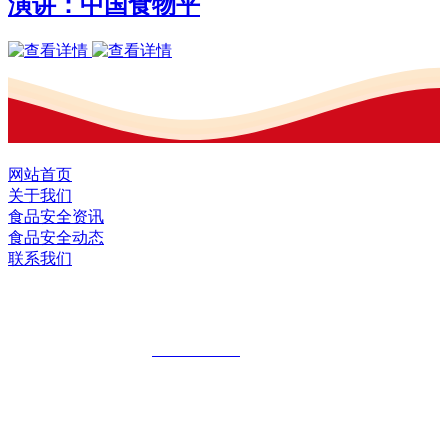
演讲：中国食物平
网站首页
关于我们
食品安全资讯
食品安全动态
联系我们
黑龙江U乐国际·集团食品股份有限公司
全国统一客服热线：
18903658751
地址：哈尔滨南岗区红旗满族乡科技园区
地址：双城经济技术开发区娃哈哈路6号
地址：黑龙江萝北县宝泉岭二九0公路一号