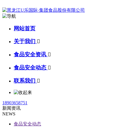
网站首页
关于我们

食品安全资讯

食品安全动态

联系我们

18903658751
新闻资讯
NEWS
食品安全动态