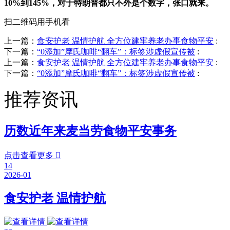
10%到145%，对于特朗普都只不外是个数字，张口就来。
扫二维码用手机看
上一篇：
食安护老 温情护航 全方位建牢养老办事食物平安
:
下一篇：
“0添加”摩氏咖啡“翻车”：标签涉虚假宣传被
:
上一篇：
食安护老 温情护航 全方位建牢养老办事食物平安
:
下一篇：
“0添加”摩氏咖啡“翻车”：标签涉虚假宣传被
:
推荐资讯
历数近年来麦当劳食物平安事务
点击查看更多

14
2026-01
食安护老 温情护航