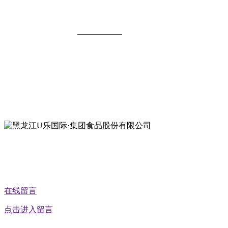
黑龙江U乐国际·集团食品股份有限公司
全国统一客服热线：
18903658751
地址：哈尔滨南岗区红旗满族乡科技园区
地址：双城经济技术开发区娃哈哈路6号
地址：黑龙江萝北县宝泉岭二九0公路一号
地址：黑龙江省延寿县工业园区北泰山路5号
公众号二维码
在线留言
点击进入留言