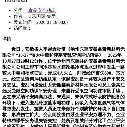
分类：
食品安全动态
作者： U乐国际·集团
发布时间：
2026-01-18 08:07
访问量：
详情
近日，安徽省人平易近批复《池州东至安徽鑫泰新材料无
限公司“10·27”较大中毒和梗塞变乱查询拜访演讲》。2025年
10月27日20时12分许，位于池州市东至县的安徽鑫泰新材料无
限公司公用工程车间冷冻盐水箱改换冷冻盐水过程中发生一路
较大中毒和梗塞变乱，形成4人灭亡，间接经济丧失608。75万
元。经变乱查询拜访组认定：该起变乱是一路较大出产平安义
务变乱。变乱间接缘由系安徽鑫泰新材料无限公司员工张某江
违反受限空间功课平安办理，未履行受限空间功课审批手续，
正在未采纳平安隔离办法、未通风、未佩带式呼吸防护配备的
环境下，进入变乱冷冻盐水箱功课，因吸入高浓度氮气等气体
导致变乱发生。施救人员正在未做好个别防护的环境下盲目施
救，形成伤亡扩大。变乱间接缘由系企业平安办理不力、企业
特殊功课平安办理失管失控，处所及相关部分对化工企业平安
监管不到位。安徽省人平易近批复《池州东至安徽鑫泰新材料