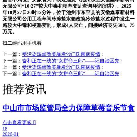
无限公司“10·27”较大中毒和梗塞变乱查询拜访演讲》。2025
年10月27日20时12分许，位于池州市东至县的安徽鑫泰新材料
无限公司公用工程车间冷冻盐水箱改换冷冻盐水过程中发生一
路较大中毒和梗塞变乱，形成4人灭亡，间接经济丧失608。75
万元。
扫二维码用手机看
上一篇：
受污染鸡蛋致美暴发沙门氏菌病疫情
:
下一篇：
奋和正在一线的“女拼命三郎”——记自治区先
:
上一篇：
受污染鸡蛋致美暴发沙门氏菌病疫情
:
下一篇：
奋和正在一线的“女拼命三郎”——记自治区先
:
推荐资讯
中山市市场监管局全力保障草莓音乐节食
点击查看更多

18
2026-01