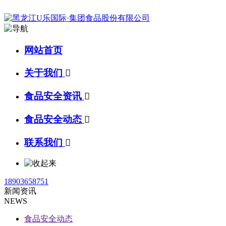
网站首页
关于我们

食品安全资讯

食品安全动态

联系我们

18903658751
新闻资讯
NEWS
食品安全动态