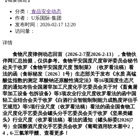
分类：
食品安全动态
作者： U乐国际·集团
发布时间：
2026-02-17 12:20
访问量：
详情
食物尺度律例动态回首（2026-2-7至2026-2-13），食物伙
伴网汇总拾掇，仅供参考。食物平安国度尺度审评委员会秘书
处关于收罗《食物平安国度尺度 预制菜》（收罗看法稿）看
法的函（食标秘发〔2026〕1号）生态部关于发布《水质 高锰
酸盐指数的测定 草酸钠还原酸性滴定法》等16项国度生态尺
度的通知布告全国屠宰加工尺度化手艺委员会关于对《畜禽屠
宰加工设备 包拆设备》等3项农业行业尺度收罗看法的函中国
轻工业结合会关于收罗《白酒行业智能制制能力成熟度评估手
艺规范》等5项行业尺度（收罗看法稿）看法的函全国食物工
业尺度化手艺委员会罐头分手艺委员会关于收罗《坚果类罐
头》行业尺度（收罗看法稿）看法的通知（罐头标委[2026]7
号）全国酿酒尺度化手艺委员会收罗《葡萄酒用软木塞中2，
4，6-三氯苯甲醚、查看更多！