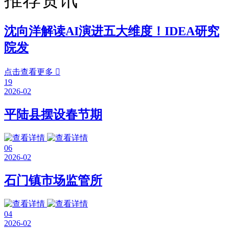
推荐资讯
沈向洋解读AI演进五大维度！IDEA研究
院发
点击查看更多

19
2026-02
平陆县摆设春节期
06
2026-02
石门镇市场监管所
04
2026-02