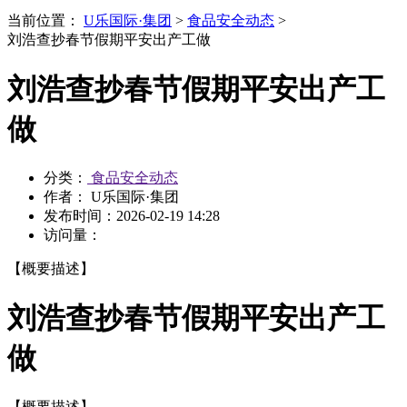
当前位置：
U乐国际·集团
>
食品安全动态
>
刘浩查抄春节假期平安出产工做
刘浩查抄春节假期平安出产工
做
分类：
食品安全动态
作者： U乐国际·集团
发布时间：
2026-02-19 14:28
访问量：
【概要描述】
刘浩查抄春节假期平安出产工
做
【概要描述】