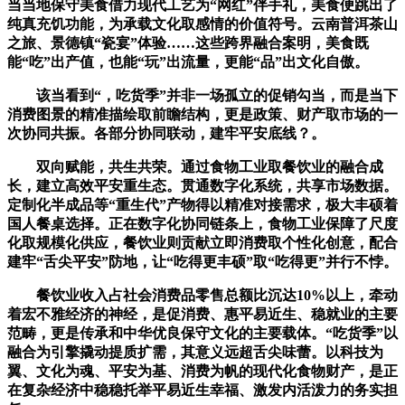
当当地保守美食借力现代工艺为“网红”伴手礼，美食便跳出了
纯真充饥功能，为承载文化取感情的价值符号。云南普洱茶山
之旅、景德镇“瓷宴”体验……这些跨界融合案明，美食既
能“吃”出产值，也能“玩”出流量，更能“品”出文化自傲。
该当看到“，吃货季”并非一场孤立的促销勾当，而是当下
消费图景的精准描绘取前瞻结构，更是政策、财产取市场的一
次协同共振。各部分协同联动，建牢平安底线？。
双向赋能，共生共荣。通过食物工业取餐饮业的融合成
长，建立高效平安重生态。贯通数字化系统，共享市场数据。
定制化半成品等“重生代”产物得以精准对接需求，极大丰硕着
国人餐桌选择。正在数字化协同链条上，食物工业保障了尺度
化取规模化供应，餐饮业则贡献立即消费取个性化创意，配合
建牢“舌尖平安”防地，让“吃得更丰硕”取“吃得更”并行不悖。
餐饮业收入占社会消费品零售总额比沉达10%以上，牵动
着宏不雅经济的神经，是促消费、惠平易近生、稳就业的主要
范畴，更是传承和中华优良保守文化的主要载体。“吃货季”以
融合为引擎撬动提质扩需，其意义远超舌尖味蕾。以科技为
翼、文化为魂、平安为基、消费为帆的现代化食物财产，是正
在复杂经济中稳稳托举平易近生幸福、激发内活泼力的务实担