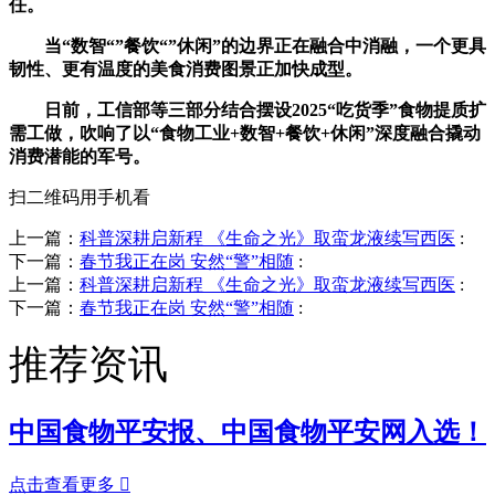
任。
当“数智“”餐饮“”休闲”的边界正在融合中消融，一个更具
韧性、更有温度的美食消费图景正加快成型。
日前，工信部等三部分结合摆设2025“吃货季”食物提质扩
需工做，吹响了以“食物工业+数智+餐饮+休闲”深度融合撬动
消费潜能的军号。
扫二维码用手机看
上一篇：
科普深耕启新程 《生命之光》取蛮龙液续写西医
:
下一篇：
春节我正在岗 安然“警”相随
:
上一篇：
科普深耕启新程 《生命之光》取蛮龙液续写西医
:
下一篇：
春节我正在岗 安然“警”相随
:
推荐资讯
中国食物平安报、中国食物平安网入选！
点击查看更多
