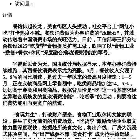
访问量：
详情
餐馆排起长龙，美食街区人头攒动，社交平台上“网红小
吃”打卡热度不减。餐饮消费做为办事消费的“压舱石”，其脉
动传送着中国消费市场的兴旺活力。日前，工信部等三部分结
合摆设2025“吃货季”食物提质扩需工做，吹响了以“食物工业
+数智+餐饮+休闲”深度融合撬动消费潜能的军号。
平易近以食为天。国度统计局数据显示，本年办事消费持
续领跑，其西餐饮消费表示尤为亮眼。5月，餐饮收入实现了
5。9%的同比增速，是过去一年以来的最高月度增速；1—5
月，正在实物商品网上零售额中，吃类商品增加达14。5%，
远远高于穿类和用类商品。数据背后恰是“吃”这一根基需求经
立异融合后焕发的复杂消费潜能“，吃货季”的启动，则要将这
消费势能引向更宽广的航道。
“食玩共生”，打破财产壁垒。食物工业取休闲文旅的联
婚，催生了史无前例的消费场景。“吃货季”激励食物企业取文
旅力量深度联袂，挖掘处所美食文化，将出产线、厂房为沉浸
式体验空间。当“出产线参不雅+美食打卡”成为抢手旅逛线，