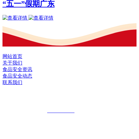
“五一”假期广东
网站首页
关于我们
食品安全资讯
食品安全动态
联系我们
黑龙江U乐国际·集团食品股份有限公司
全国统一客服热线：
18903658751
地址：哈尔滨南岗区红旗满族乡科技园区
地址：双城经济技术开发区娃哈哈路6号