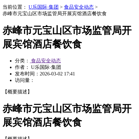
当前位置：
U乐国际·集团
>
食品安全动态
>
赤峰市元宝山区市场监管局开展宾馆酒店餐饮食
赤峰市元宝山区市场监管局开
展宾馆酒店餐饮食
分类：
食品安全动态
作者： U乐国际·集团
发布时间：
2026-03-02 17:41
访问量：
【概要描述】
赤峰市元宝山区市场监管局开
展宾馆酒店餐饮食
【概要描述】