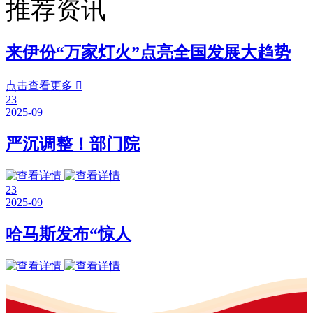
推荐资讯
来伊份“万家灯火”点亮全国发展大趋势
点击查看更多

23
2025-09
严沉调整！部门院
23
2025-09
哈马斯发布“惊人