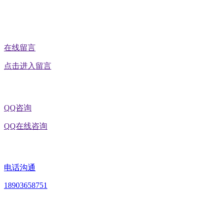
公众号二维码
在线留言
点击进入留言
QQ咨询
QQ在线咨询
电话沟通
18903658751