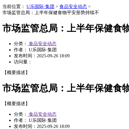
当前位置：
U乐国际·集团
>
食品安全动态
>
市场监管总局：上半年保健食物平安形势持续不
市场监管总局：上半年保健食
分类：
食品安全动态
作者： U乐国际·集团
发布时间：
2025-09-26 18:09
访问量：
【概要描述】
市场监管总局：上半年保健食
【概要描述】
分类：
食品安全动态
作者： U乐国际·集团
发布时间：
2025-09-26 18:09