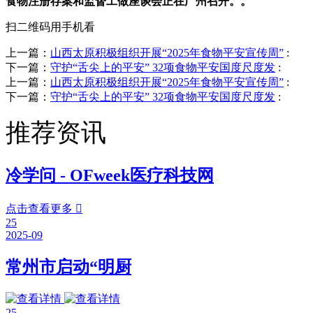
食物注册存案和监督工做座谈会正在广州召开。。
扫二维码用手机看
上一篇：
山西太原积极组织开展“2025年食物平安宣传周”
:
下一篇：
守护“舌尖上的平安” 32项食物平安国度尺度发
:
上一篇：
山西太原积极组织开展“2025年食物平安宣传周”
:
下一篇：
守护“舌尖上的平安” 32项食物平安国度尺度发
:
推荐资讯
冷学问 - OFweek医疗科技网
点击查看更多

25
2025-09
常州市启动“明厨
25