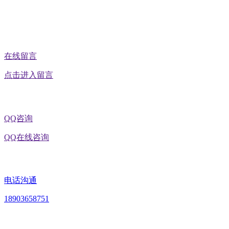
公众号二维码
在线留言
点击进入留言
QQ咨询
QQ在线咨询
电话沟通
18903658751