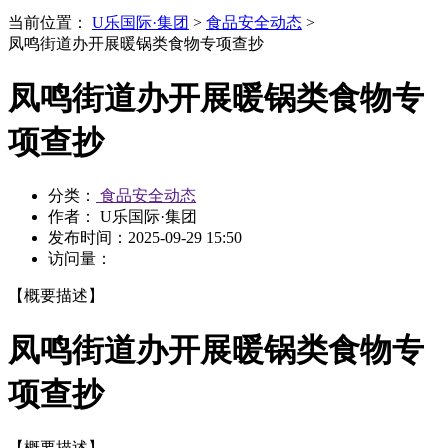
当前位置：
U乐国际·集团
>
食品安全动态
>
凤鸣街道办开展暖锅类食物专项查抄
凤鸣街道办开展暖锅类食物专
项查抄
分类：
食品安全动态
作者： U乐国际·集团
发布时间：
2025-09-29 15:50
访问量：
【概要描述】
凤鸣街道办开展暖锅类食物专
项查抄
【概要描述】