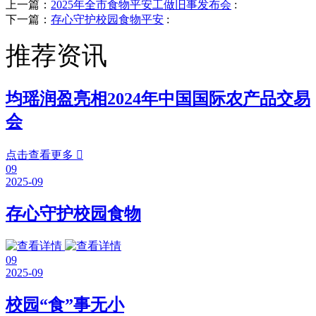
上一篇：
2025年全市食物平安工做旧事发布会
:
下一篇：
存心守护校园食物平安
:
推荐资讯
均瑶润盈亮相2024年中国国际农产品交易
会
点击查看更多

09
2025-09
存心守护校园食物
09
2025-09
校园“食”事无小