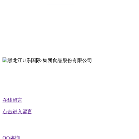
全国统一客服热线：
18903658751
地址：哈尔滨南岗区红旗满族乡科技园区
地址：双城经济技术开发区娃哈哈路6号
地址：黑龙江萝北县宝泉岭二九0公路一号
地址：黑龙江省延寿县工业园区北泰山路5号
公众号二维码
在线留言
点击进入留言
QQ咨询