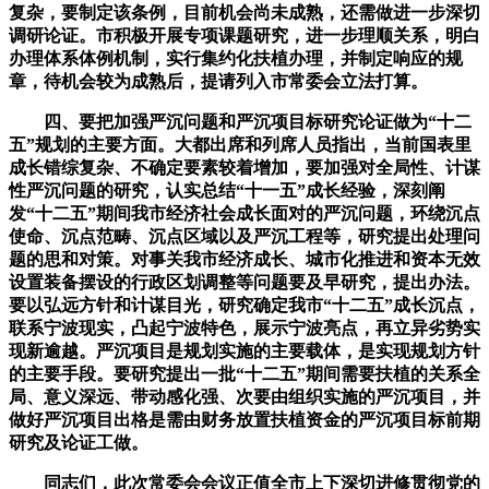
复杂，要制定该条例，目前机会尚未成熟，还需做进一步深切
调研论证。市积极开展专项课题研究，进一步理顺关系，明白
办理体系体例机制，实行集约化扶植办理，并制定响应的规
章，待机会较为成熟后，提请列入市常委会立法打算。
四、要把加强严沉问题和严沉项目标研究论证做为“十二
五”规划的主要方面。大都出席和列席人员指出，当前国表里
成长错综复杂、不确定要素较着增加，要加强对全局性、计谋
性严沉问题的研究，认实总结“十一五”成长经验，深刻阐
发“十二五”期间我市经济社会成长面对的严沉问题，环绕沉点
使命、沉点范畴、沉点区域以及严沉工程等，研究提出处理问
题的思和对策。对事关我市经济成长、城市化推进和资本无效
设置装备摆设的行政区划调整等问题要及早研究，提出办法。
要以弘远方针和计谋目光，研究确定我市“十二五”成长沉点，
联系宁波现实，凸起宁波特色，展示宁波亮点，再立异劣势实
现新逾越。严沉项目是规划实施的主要载体，是实现规划方针
的主要手段。要研究提出一批“十二五”期间需要扶植的关系全
局、意义深远、带动感化强、次要由组织实施的严沉项目，并
做好严沉项目出格是需由财务放置扶植资金的严沉项目标前期
研究及论证工做。
同志们，此次常委会会议正值全市上下深切进修贯彻党的