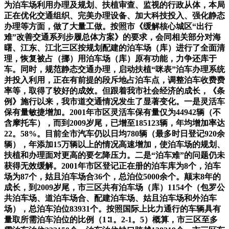
为泊车场利用办理及规划、扶植审查、监视的行政从体，本局
正在优化交通组织、完美办理设备、加大科技投入、强化静态
办理等方面，做了大量工做。按照市《缓解核心城区“出行
难”改善交通系列步履总体方案》的要求，会同相关部分对海
曙、江东、江北三区按规划配建的泊车场（库）进行了全面清
理，恢复被占（挪）用泊车场（库）原有功能，力争还库于
车。同时，规范静态交通办理，启动扶植“咪表”泊车办理系统
并投入利用，正在有前提的段斥地占泊车点，调整泊车收费费
率等，取得了较好的成效。但跟着我市社会经济的成长，《条
例》施行以来，我市道交通情况发生了显著变化。一是灵活车
保有量敏捷增加。2001年市区灵活车保有量仅为44942辆（不
含摩托车），而到2009岁尾，已增至185123辆，年均增加率达
22。58%。目前全市汽车仍以日均780辆（最多时日登记920余
辆），年添加15万辆以上的情况高速增加，使泊车场的规划、
扶植和办理面对更高的要乞降压力。二是“泊车难”的问题仍未
获得无效缓解。2001年市区登记正在册的泊车库为8个，泊车
场为87个，姑且泊车场合36个，总泊位5000余个。颠末8年的
成长，到2009岁尾，市三区共有泊车场（库）1154个（包罗公
共泊车场、道泊车场合、配建泊车场、姑且泊车场和外泊车
场），总泊车泊位83931个。按照国际上比力通行的车辆具有
量取所需泊车泊位的比例（1∶1。2-1。5）概算，市三区至多