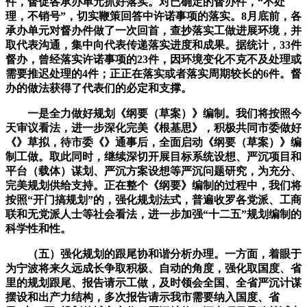
件，督促各承办单元抓好落实。对已确定的督办件，“不处
理，不销号”，切实鞭策回答中许诺事项的落实。8月底前，各
承办单元对督办件做了一次回首，查抄落实工做进展环境，并
取代表沟通，集中向代表传递落实进度和成果。据统计，33件
督办，曾经落实许诺事项的23件，因环境变化不克不及处理或
需要推迟处理的4件；正正在落实或者落实周期较长的6件。督
办的做法获得了代表们的必定和支撑。
一是全力做好规划《纲要（草案）》编制。我们将按照今
天审议看法，进一步深化完美《根基思》，积极共同市委做好
《》草拟，待市委《》通事后，全面启动《纲要（草案）》编
制工做。取此同时，继续深切开展目标系统设想、严沉项目和
平台（载体）谋划、严沉方案设想等严沉问题研究，为充分、
完美规划供给支持。正在整个《纲要》编制的过程中，我们将
按照“开门搞规划”的，强化规划法式，普遍收罗各党派、工商
联和无党派人士等社会看法，进一步加强“十二五”规划编制的
科学性和性。
（五）强化规划的跟尾协和谐分析办理。一方面，着眼于
为宁波将来久远成长争取积极、自动的角度，强化取国度、省
里的规划跟尾、报告请示工做，及时领会全国、全省严沉计谋
摆设和出产力结构，多次报告请示我市需要纳入国度、省