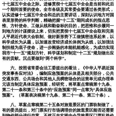
十七届五中全会之际。进修贯彻十七届五中全会是当前和此后
一个期间首要的使命。全市各级及其常委会要通过各类形式，
认实进修十七届五中全会和总的主要讲话，深刻认识地方对国
表里形势的科学判断，精确把握“十二五”期间成长的指点思
惟、方针使命、工做从线和勤奋标的目的，把思惟和步履同一
到地方的计谋摆设上来，切实把贯彻十七届五中全会取和完美
人平易近代表大会轨制、做好新形势下工做慎密连系起来，以
科学成长为从题，以加速改变经济成长体例为从线，以加强法
制扶植为底子使命，进一步阐扬的本能机能感化，为成功实现
我市“十一五”规划方针、科学谋划和制定“十二五”规划做出应
有的贡献。沉点要做到“两个科学”。
六、按照省常委会法工委提出的看法，《中华人平易近国
突发事务应对法》，编制应急预案的从体是及相关部分，公共
交通东西、公共场合和其他人员稠密场合的运营单元或办理单
元该当制定具体应急预案，经研究，将草案点窜稿第十九条、
第二十一条和第三十条中的“应急预案”同一点窜为“具体应急
预案”。（草案表决稿第十九条、第二十一条、第三十条）。
八、草案点窜稿第二十五条对旅逛景区的门票轨制做了，
有的委员提出，对门票实行市场调理价的旅逛景区能否还需要
到物价部分进行存案，不然正在实践中会导致景区门票乱跌价