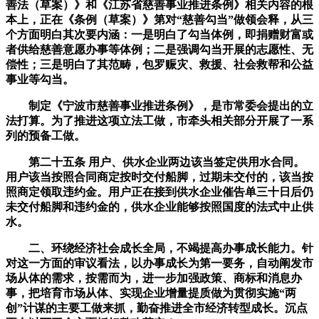
善法（草案）》和《江苏省慈善事业推进条例》相关内容的根
本上，正在《条例（草案）》第对“慈善勾当”做领会释，从三
个方面明白其次要内涵：一是明白了勾当体例，即捐赠财富或
者供给慈善意愿办事等体例；二是强调勾当开展的志愿性、无
偿性；三是明白了其范畴，包罗赈灾、救援、社会救帮和公益
事业等勾当。
制定《宁波市慈善事业推进条例》，是市常委会提出的立
法打算。为了推进这项立法工做，市牵头相关部分开展了一系
列的预备工做。
第二十五条 用户、供水企业两边该当签定供用水合同。
用户该当按照合同商定按时交付船脚，过期未交付的，该当按
照商定领取违约金。用户正在接到供水企业催告单三十日后仍
未交付船脚和违约金的，供水企业能够按照国度的法式中止供
水。
二、环绕经济社会成长全局，不竭提高办事成长能力。针
对这一方面的审议看法，以办事成长为第一要务，自动阐发市
场从体的需求，按需而为，进一步加强政策、商标和消息办
事，把培育市场从体、实现企业增量提质做为贯彻实施“两
创”计谋的主要工做来抓，勤奋推进全市经济转型成长。沉点