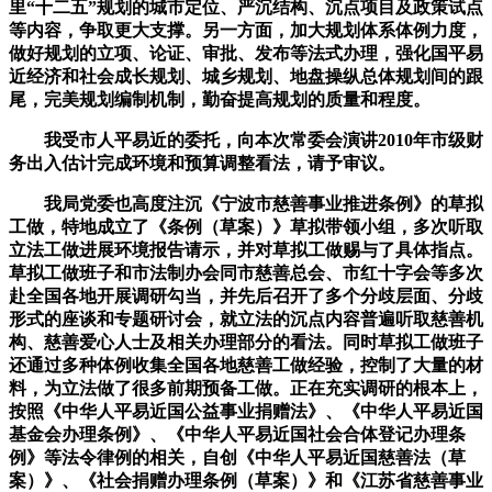
里“十二五”规划的城市定位、严沉结构、沉点项目及政策试点
等内容，争取更大支撑。另一方面，加大规划体系体例力度，
做好规划的立项、论证、审批、发布等法式办理，强化国平易
近经济和社会成长规划、城乡规划、地盘操纵总体规划间的跟
尾，完美规划编制机制，勤奋提高规划的质量和程度。
我受市人平易近的委托，向本次常委会演讲2010年市级财
务出入估计完成环境和预算调整看法，请予审议。
我局党委也高度注沉《宁波市慈善事业推进条例》的草拟
工做，特地成立了《条例（草案）》草拟带领小组，多次听取
立法工做进展环境报告请示，并对草拟工做赐与了具体指点。
草拟工做班子和市法制办会同市慈善总会、市红十字会等多次
赴全国各地开展调研勾当，并先后召开了多个分歧层面、分歧
形式的座谈和专题研讨会，就立法的沉点内容普遍听取慈善机
构、慈善爱心人士及相关办理部分的看法。同时草拟工做班子
还通过多种体例收集全国各地慈善工做经验，控制了大量的材
料，为立法做了很多前期预备工做。正在充实调研的根本上，
按照《中华人平易近国公益事业捐赠法》、《中华人平易近国
基金会办理条例》、《中华人平易近国社会合体登记办理条
例》等法令律例的相关，自创《中华人平易近国慈善法（草
案）》、《社会捐赠办理条例（草案）》和《江苏省慈善事业