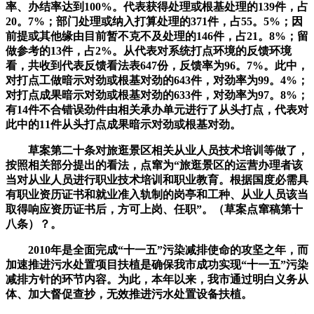
率、办结率达到100%。代表获得处理或根基处理的139件，占
20。7%；部门处理或纳入打算处理的371件，占55。5%；因
前提或其他缘由目前暂不克不及处理的146件，占21。8%；留
做参考的13件，占2%。从代表对系统打点环境的反馈环境
看，共收到代表反馈看法表647份，反馈率为96。7%。此中，
对打点工做暗示对劲或根基对劲的643件，对劲率为99。4%；
对打点成果暗示对劲或根基对劲的633件，对劲率为97。8%；
有14件不合错误劲件由相关承办单元进行了从头打点，代表对
此中的11件从头打点成果暗示对劲或根基对劲。
草案第二十条对旅逛景区相关从业人员技术培训等做了，
按照相关部分提出的看法，点窜为“旅逛景区的运营办理者该
当对从业人员进行职业技术培训和职业教育。根据国度必需具
有职业资历证书和就业准入轨制的岗亭和工种、从业人员该当
取得响应资历证书后，方可上岗、任职”。（草案点窜稿第十
八条）？。
2010年是全面完成“十一五”污染减排使命的攻坚之年，而
加速推进污水处置项目扶植是确保我市成功实现“十一五”污染
减排方针的环节内容。为此，本年以来，我市通过明白义务从
体、加大督促查抄，无效推进污水处置设备扶植。