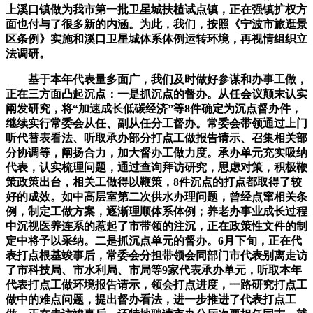
上溪口镇做为我市第一批卫星城扶植试点镇，正在强镇扩权方
面也付与了很多新的内涵。为此，我们，按照《宁波市旅逛景
区条例》实施和溪口卫星城体系体例运转环境，再视情组织立
法调研。
基于本年代表量多面广，我们及时做好参谋和办事工做，
正在三方面凸起沉点：一是抓沉点的督办。从任会议颠末认实
阐发研究，将“加速成长低碳经济”等8件确定为沉点督办件，
继续实行常委会从任、副从任分工督办。常委会带领通过上门
听代替表看法、听取承办部分打点工做报告请示、召集相关部
分协调等，阐扬合力，加大督办工做力度。承办单元充实吸纳
代表，认实梳理问题，通过查询拜访研究，思虑对策，积极鞭
策政策出台，相关工做得以鞭策，8件沉点的打点都取得了较
好的成效。如中高层室第二次供水办理问题，曾经点窜相关条
例，制定工做方案，逐渐理顺体系体例；养老办事业成长过程
中沉视医养连系的惹起了市带领的注沉，正在政策性文件的制
定中将予以采纳。二是抓沉点单元的督办。6月下旬，正在代
表打点根基竣事后，常委会分担带领会同部门市代表别离走访
了市科技局、市水利局、市局等9家代表承办单元，听取本年
代表打点工做环境报告请示，领会打点进度，一路研究打点工
做中的难点问题，提出督办看法，进一步推进了代表打点工