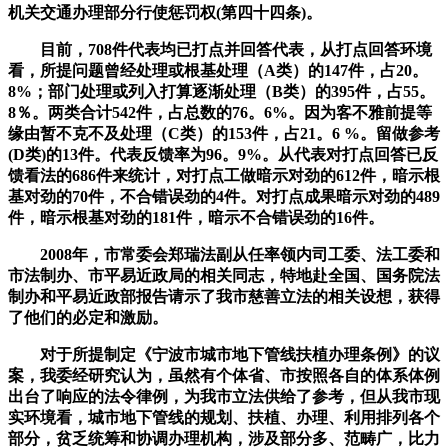
机关交通办理部分行使惩罚权(第四十四条)。
目前，708件代表均已打点并回答代表，从打点回答环境
看，所提问题曾经处理或根基处理（A类）的147件，占20。
8%；部门处理或列入打算逐渐处理（B类）的395件，占55。
8％。两类合计542件，占总数的76。6%。因为客不雅前提等
缘由暂不克不及处理（C类）的153件，占21。6 %。留做参考
(D类)的13件。代表反馈率为96。9%。从代表对打点回答已反
馈看法的686件来统计，对打点工做暗示对劲的612件，暗示根
基对劲的70件，不合错误劲的4件。对打点成果暗示对劲的489
件，暗示根基对劲的181件，暗示不合错误劲的16件。
2008年，市常委会郑瑞法副从任率领内司工委、法工委和
市法制办、市平易近政局的相关同志，特地赴全国、国务院法
制办和平易近政部报告请示了我市慈善立法的相关设想，获得
了他们的必定和激励。
对于所提制定《宁波市城市地下管线扶植办理条例》的议
案，我委经研究认为，虽然有个体省、市按照各自的体系体例
出台了响应的法令律例，为我市立法供给了参考，但从我市现
实环境看，城市地下管线的规划、扶植、办理、利用排列各个
部分，贫乏统筹和协调办理机构，涉及部分多、范畴广，比力