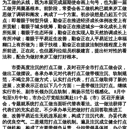
为工做的从线，既为本届完成届期使命画上句号，也为新一届
工做开局奠基根本。前阶段，常委会各工做机构已就来岁工做
思做了调研和阐发，构成了一个方案。初步设想是凸起五个沉
点：即着眼于转型升级，勤奋正在推进经济成长体例改变上有
所贡献；着眼于城乡统筹，勤奋正在推进城乡一体化成长上有
所拓展；着眼于生态环保，勤奋正在实现人取天然协调成长上
有所冲破；着眼于平易近生改善，勤奋正在人平易近过上幸福
糊口上有所做为；眼于扶植，勤奋正在提拔法制扶植程度上有
所前进。正在此，也但愿列位组员积极建言，提出针对性的看
法和，配合为做好来岁工做打好根本。
市委高度注沉的打点工做，及时召开全市打点工做会议，
做出工做摆设。各承办单元对代表打点工做带领注沉、轨制规
范，不竭立异工做方式，认实打点代表，打点工做取得了新的
进展，次要表示正在以下几个方面：一是带领注沉打点。继续
实行市长、副市长领办沉点轨制，阐扬示范引领感化。 8月中
旬至9月中旬，市办公厅党组别离赴11个县（市）区召开座谈
会，专题就系统打点工做当面听代替表看法。这一做法获得了
代表们的充实必定。不少承办单元把做好打点回答取推进工
做、改善平易近生无机连系起来，构成了注沉代表、办妥代表
的优良空气。二是规范打点工做机制。遍及注沉成立健全打点
工做机构，构成了次要带领负从责，分担带领具体抓，办公室