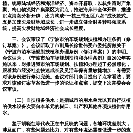
植。统筹陆域经济和海洋经济、资本开辟取，以杭州湾财产集
聚、梅山物流财产集聚区为沉点，推进海岸带全体开辟，推进
沉点海岛分析开辟，出力构成“一核三带五区八岛”成长款式。
五是加速欠发财地域成长，进一步成立健全财务转移领取系
统，提高欠发财地域经济社会成长程度。
三、会议审议了《宁波市泊车场规划扶植和办理条例（修
订草案）》。会议听取了市副局长徐世伟受市委托所做关于
《宁波市泊车场规划扶植和办理条例（修订草案）》的申明。
会议认为，《宁波市泊车场规划扶植和办理条例》自2002年实
施以来，对推进我市泊车场规划、扶植和办理起了必然感化，
跟着我市经济社会快速成长及灵活车保有量敏捷增加，有需要
对该条例进行修订完美。会议对部门条目提出了点窜看法，要
求对该修订案草案做进一步的论证和点窜，提交下次常委会会
议审议。
（二）自扶植备供水：是指城市的用水单元以其自行扶植
的供水设备次要向本单元的糊口、出产和其他各项扶植供给用
水。
鉴于胡晓红等代表正在中反映的问题，各地环境差别大，
涉及面广，有些问题还比力。对有些环境还需要做进一步的查