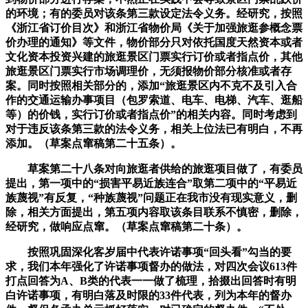
的环境；有的委员对该条第三款设定法令义务。经研究，按照
《浙江省订价目次》和浙江省物价局《关于加强旅逛参概念票
价办理的通知》等文件，物价部分只对依托国度天然资本或者
文化资本投资兴建的旅逛景区门票实行订价或者指点价，其他
旅逛景区门票实行市场调理价，无须报物价部分核准或者存
案。同时按照相关部分的，添加“旅逛景区内不克不及引入合
作的交通运输办事项目（包罗索道、电车、电梯、汽车、逛船
等）的价钱，实行订价或者指点价”的相关内容。同时考虑到
对于违反该条第三款的法令义务，相关上位法已有明白，不再
添加。（草案点窜稿第二十五条）。
草案第二十八条对向旅逛者供给的旅逛项目做了，有委员
提出，第一项中的“损害平易近族连合”取第二项中的“平易近
族蔑视”有反复，“种族蔑视”问题正在我市没有现实意义，删
除，相关方面提出，第五项内容取该条目联系不慎密，删除，
经研究，做响应点窜。（草案点窜稿第二十条）。
按照巩固深化客岁届中代表许诺事项“回头看”勾当的要
求，我们本年强化了许诺事项督办的做法，对四次会议613件
打点回答为A、B类的代表一一做了梳理，拾掇出回答时有明
白许诺事项，有明白落及时限的33件代表，列为本年的督办