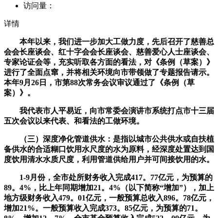
访问量：
详情
本年以来，我们进一步加大工做力度，先后召开了慈善总
会会长座谈会、红十字会会长座谈会、慈善爱心人士座谈会、
专家论证会等，充实听取各方面的看法，对《条例（草案）》
进行了全面点窜，并将相关环境向市带领做了专题报告请示。
本年9月26日，市第88次常务会议审议通过了《条例（草
案）》。
我代表市人平易近，向市常委会演讲市系统打点市十三届
五次会议以来代表、和看法的工做环境。
（三）深度净化管道供水：是指以城市公共供水或自扶植
备供水的合适糊口饮用水尺度的水为原料，经深度处置达到国
度饮用清水水质尺度，利用管道供给用户并可间接饮用的水。
1-9月份，全市处所财务收入完成417。77亿元，为预算的
89。4%，比上年同期增加21。4%（以下简称“增加”），加上
地方级财务收入479。01亿元，一般预算总收入896。78亿元，
增加21%。一般预算收入完成373。85亿元，为预算的71。