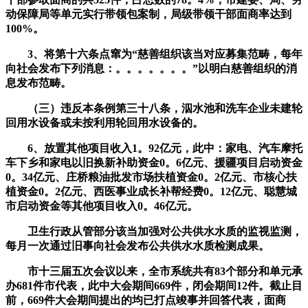
动保障局等单元实行带领包案制，局级带领干部面商率达到
100%。
3、将第十六条点窜为“慈善组织该当对应募集范畴，每年
向社会发布下列消息：。。。。。。。”以明白慈善组织的消
息发布范畴。
（三）违反本条例第三十八条，泅水池和洗车企业未建轮
回用水设备或未按利用轮回用水设备的。
6、放置其他项目收入1。92亿元，此中：家电、汽车摩托
车下乡和家电以旧换新补助资金0。6亿元、援疆项目启动资金
0。34亿元、庄桥粮油批发市场扶植资金0。2亿元、市核心扶
植资金0。2亿元、西医事业成长补帮经费0。12亿元、聪慧城
市启动资金等其他项目收入0。46亿元。
卫生行政从管部分该当加强对公共供水水质的监视监测，
每月一次通过旧事向社会发布公共供水水质检测成果。
市十三届五次会议以来，全市系统共有83个部分和单元承
办681件市代表，此中大会期间669件，闭会期间12件。截止目
前，669件大会期间提出的均已打点竣事并回答代表，面商