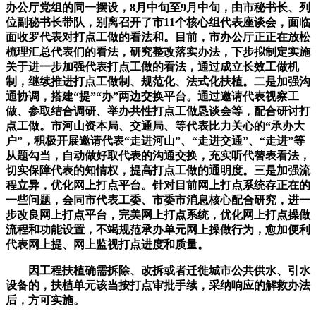
办公厅党组的同一摆设，8月中旬至9月中旬，由市秘书长、列
位副秘书长带队，别离召开了市11个核心组代表座谈会，面临
面收罗代表对打点工做的看法和。目前，市办公厅正正在放松
梳理汇总代表们的看法，研究整改落实办法，下步拟制定实施
关于进一步加强代表打点工做的看法，通过成立长效工做机
制，继续推进打点工做制、规范化、法式化扶植。二是加强沟
通协调，搭建“提”“办”两边交换平台。通过邀请代表视察工
做、参取结合调研、举办共性打点工做恳谈会等，配合研讨打
点工做。市河山资本局、交通局、等代表比力关心的“承办大
户”，积极开展邀请代表“走进河山”、“走进交通”、“走进”等
从题勾当，自动做好取代表的沟通交换，充实听代替表看法，
切实保障代表的知情权，提高打点工做的通明度。三是加强流
程立异，优化网上打点平台。针对目前网上打点系统存正在的
一些问题，会同市代表工委、市委市消息核心配合研究，进一
步改良网上打点平台，完美网上打点系统，优化网上打点操做
流程和功能设置，不竭规范承办单元网上操做行为，愈加便利
代表网上提、网上监视打点进度和质量。
因工程扶植确需拆除、改拆或者迁徙城市公共供水、引水
设备的，扶植单元该当按打点审批手续，采纳响应的解救办法
后，方可实施。