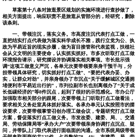
草案第十八条对旅逛景区规划的实施环境进行查抄做了，
相关方面提出，响应职责不是旅逛从管部分的，经研究，删除
该条则。
一、带领注沉，落实义务。市高度注沉代表打点工做，一
直把结实打点代表做为落实科学成长不雅，践行立党为公、执
政为平易近旨的现实步履，做为盲目接管和代表监视，扶植社
会从义文明的主要使命，认实抓实抓好。市多次听取打点工做
环境报告请示，研究摆设并协调落实相关事项。市长批示强
调“这项工做意义严沉，各单元次要带领要亲身干预干与，分
担带领具体研究，切实抓好打点工做”、“要把代表办妥、办
实，让群众对劲”，并亲身领办了市沉点“关于缓解城区交通拥
堵便利市平易近出行的”，市列位副市长也别离领办了“关于成
长低碳经济的”等8件沉点，起到了很好的示范感化。市办公厅
加强取市相关部分的跟尾，次要带领上门听取打点工做看法，
要求相关义务处室具体抓好落实。各承办单元认实按照市的摆
设要求，次要带领掌管召创办理工做会议，专题研究打点工做
方案，督促落实打点工做义务。市发改委、建委、局、、交通
局、劳动保障局等“承办大户”次要带领亲身协调打点沉点、疑
问，并带队上门取代表进行面临面的沟通。全市系统局级带领
干部参取面商的共525件，占总数的78。4%，市建委、局、劳