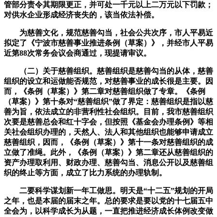
管部分责令其期限更正，并可处一千元以上二万元以下罚款；
对供水企业形成经济丧失的，该当依法补偿。
为慈善文化，规范慈善勾当，社会公共次序，市人平易近
拟定了《宁波市慈善事业推进条例（草案）》，并经市人平易
近第88次常务会议会商通过，现提请审议。
（二）关于慈善组织。慈善组织是慈善勾当的从体，慈善
组织的设立和运做能否规范，对慈善事业的成长很是主要。因
而，《条例（草案）》第二章对慈善组织做了专章。《条例
（草案）》第十条对“慈善组织”做了界定：慈善组织是指以慈
善为旨，依法成立的非营利性社会组织。目前，我市慈善组织
次要是慈善总会和红十字会，但按照《基金会办理条例》等相
关社会组织办理的，天然人、法人和其他组织也能够申请成立
慈善组织，因而，《条例（草案）》第十一条对慈善组织的成
立做了准绳。此外，《条例（草案）》第二章还从慈善组织的
资产办理取利用、财政办理、慈善勾当、消息公开以及慈善组
织的终止等方面，成立了比力系统的办理轨制。
二要科学谋划新一年工做思。明天是“十二五”规划的开局
之年，也是本届的届末之年。总的要求是要以党的十七届五中
全会为，以科学成长为从题，一直把推进经济成长体例改变做