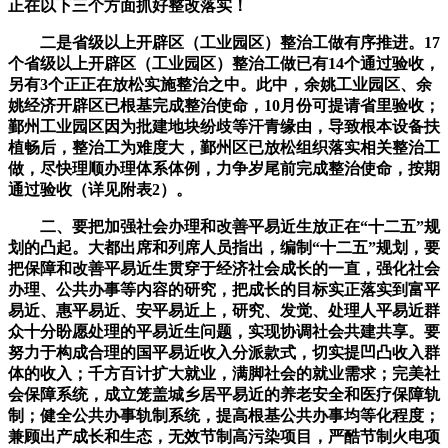
正在以下三个方面抓好整改落实！
二是省级以上开辟区（工业园区）整治工做有序推进。17
个省级以上开辟区（工业园区）整治工做已有14个通过验收，
另有3个正正在放松实施整治之中。此中，余姚工业园区、余
姚经济开辟区已根基完成整治使命，10月份可提请省里验收；
鄞州工业园区因为批建地块纷歧等汗青缘由，导致根本设备扶
植畅后，整治工为难度大，鄞州区已放松组织落实相关整治工
做，尽快理顺办理体系体例，力争岁尾前完成整治使命，按期
通过验收（详见附表2）。
二、要把加强社会办理和改善平易近生放正在“十二五”规
划的凸起。大都出席和列席人员指出，编制“十二五”规划，要
把保障和改善平易近生贯穿于经济社会成长的一直，强化社会
办理、公共办事等内容的研究，把成长的目标实正落实到富平
易近、惠平易近、安平易近上，研究、发觉、处理人平易近群
众十分盼愿处理的平易近生问题，实现协调社会共建共享。要
努力于构成合理的国平易近收入分派款式，切实提凹凸收入群
体的收入；千方百计扩大就业，满脚社会的就业需求；完美社
会保障系统，成立笼盖城乡居平易近的养老安全和医疗保障轨
制；健全公共办事轨制系统，提高根基公共办事均等化程度；
兼顾出产成长和生态，无效节制高污染项目，严酷节制火电项