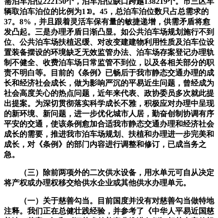
需泊车泊位222150个，泊车泊位缺口跨越138219个。市三区车
辆取泊车泊位的比例为1∶0。45，总泊车泊位数只占总需求的
37。8%，并且跟着灵活车保有量的敏捷递增，供需矛盾将愈
发凸起。三是办理矛盾日渐凸显。如公共泊车场规划施行不到
位、公共泊车场扶植迟缓、对改变建建物利用性质及泊车位设
置装备摆设的环境缺乏无效监管办法、泊车场存案登记办理轨
制不健全、收费泊车场日常监管不到位，以及各相关部分的职
责不明白等。目前的《条例》已畅后于我市静态交通办理的成
长和经济社会成长，做为影响严沉的平易近生问题，曾经成为
社会高度关心的热点问题，近年来代表、政协委员多次就此提
出提案。为深切贯彻落实科学成长不雅，积极应对办理中呈现
的新环境、新问题，进一步优化城市人居，勤奋创制协调有序
平安的交通，使该条例愈加合适我市静态交通办理和经济社会
成长的需要，推进我市泊车场规划、扶植和办理进一步完美和
成长，对《条例》的部门内容进行调整和修订，已成当务之
急。
（三）除前两项外的二次供水设备，用水单元可自从决定
将产权或办理权移交给供水企业或其他供水办理单元。
（一）关于慈善勾当。目前国度并没有对慈善勾当做特地
注释。我们正在总健壮践经验，并参考了《中华人平易近国慈