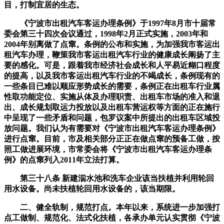
目，打制宜居的生态。
《宁波市出租汽车客运办理条例》于1997年8月市十届常
委会第三十四次会议通过，1998年2月正式实施，2003年和
2004年别离做了点窜。条例的公布和实施，为加强我市客运出
租汽车办理，鞭策我市客运出租汽车行业的健康成长阐扬了主
要的感化。可是，跟着我市经济社会成长和人平易近糊口程度
的提高，以及我市客运出租汽车行业的不竭成长，条例现有的
一些条目已难以顺应形势成长的需要，条例正在出租车行业属
性取功能定位、实施从体及办理职责、出租车市场的准入和退
出、成长规划取运力投放以及出租车营运权等方面的正在施行
中呈现了一些矛盾和问题，包罗议案中所提出的出租车区域投
放问题。我们认为有需要对《宁波市出租汽车客运办理条例》
进行点窜。目前，市及相关部分正正在做点窜的预备工做，按
照工做进展环境，市常委会将《宁波市出租汽车客运办理条
例》的点窜列入2011年立法打算。
第三十八条 新建泅水池和洗车企业该当扶植并利用轮回
用水设备。尚未扶植轮回用水设备的，该当期限。
二、健全轨制，规范打点。本年以来，系统进一步加强打
点工做制、规范化、法式化扶植，各承办单元认实贯彻《宁波