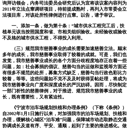
询拜访领会，内务司法委员会研究后认为宜将该议案内容列为
2011年立法点窜调研项目，待前提成熟时，再列入市常委会立
法项目库，对该处所性律例进行点窜。以告，请予审议。
一、添加一条，做为第十条：“城市供水工程完工后，扶
植单元该当按照国度和省、市相关组织验收。未经验收或验收
不及格的城市供水工程，不得投入利用。
（三）规范我市慈善事业的成长需要加速慈善立法。颠末
多年的成长，我市慈善事业取得了较着的成就。可是，我们也
发觉，我市慈善事业成长的各个方面分歧程度地存正在着一些
问题，如：社会募捐的倡议、慈善勾当的运做和监视等方面还
有很多不规范的处所，募集方式缺乏，慈善勾当行政色彩比力
较着，等等。这些问题如不克不及及时获得妥帖处理，将成为
我市慈善事业向广度和深度成长的严沉妨碍。因而，尽快制定
一部门析性的慈善律例，对于推进、规范我市慈善事业的成
长，既有需要性，又有紧迫性。
《宁波市泊车场规划扶植和办理条例》（下称《条例》）
自2002年1月1日施行以来，对加强我市的泊车场规划、扶植和
办理，缓解核心城区“泊车难”问题，保障城市动态取静态交通
协调成长及道有序、平安、通顺，起到了主要的推进感化。做