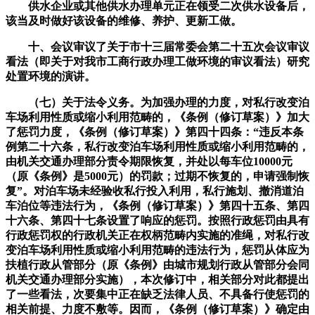
供水企业或其他供水办理单元正在领受二次供水设备后，
该当及时做好该设备的维修、养护、更新工做。
十、会议审议了关于市十三届常委会第二十五次会议审议
看法（即关于对我市工商行政办理工做环境的审议看法）研究
处置环境的演讲。
（七）关于法令义务。为加强办理的力度，对私行改变泊
车场利用性质或缩小利用范畴的，《条例（修订草案）》加大
了惩罚力度，《条例（修订草案）》第四十四条：“违反本条
例第二十六条，私行改变泊车场利用性质或缩小利用范畴的，
由机关交通办理部分责令期限恢复，并处以每车位10000元
（原《条例》是5000元）的罚款；过期不恢复的，申请强制恢
复”。对泊车场未经验收私行投入利用，私行施划、撤消道泊
车泊位等违法行为，《条例（修订草案）》第四十五条、第四
十六条、第四十七条设置了响应的惩罚。按照行政惩罚由具有
行政惩罚权的行政机关正在权柄范畴内实施的准绳，对私行改
变泊车场利用性质或缩小利用范畴的违法行为，惩罚从体应为
扶植行政从管部分（原《条例》由城市规划行政从管部分会同
机关交通办理部分实施），本次修订中，相关部分对此都提出
了一些看法，次要集中正在缺乏法律人员、不具备行使惩罚的
相关前提、力度不敷等。因而，《条例（修订草案）》确定由