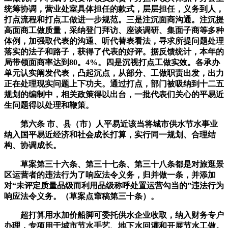
统筹协调，营业处室具体担任的款式，层层担任，义务到人，
打点流程和打点工做进一步规范。三是注沉面商沟通。注沉提
高面商工做质量，采纳登门拜访、座谈调研、集面子商等多种
体例，加强取代表的沟通、听代替表看法，寻求所提问题处理
落实的法子和路子，获得了代表的好评。据反馈统计，本年的
局带领面商率达到80。4%。四是沉视打点工做实效。各承办
单元认实阐发代表，凸起沉点，从部分、工做职责出发，出力
正在处理现实问题上下功夫。通过打点，部门被吸纳到十二五
规划的编制中，相关政策得以出台，一批代表们关心的平易近
生问题得以处理和鞭策。
第六条 市、县（市）人平易近该当将城市供水节水事业
纳入国平易近经济和社会成长打算，实行同一规划、合理结
构、协调成长。
草案第三十六条、第三十七条、第三十八条都是对旅逛景
区运营者的违法行为了响应法令义务，归并做一条，并添加
对“未评定质量品级而利用品级称呼处置运营勾当的”违法行为
响应法令义务。（草案点窜稿第三十条）。
超打算用水加价船脚可委托供水企业收取，纳入财务专户
办理，专项用于城市节水手艺、地下水回灌和开展节水工做。