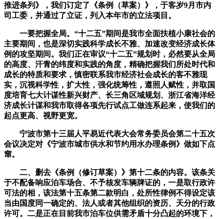
推进条列》，我们订定了《条例（草案）》，于客岁9月市内
司工委，并通过了立证，列入本年市的立法项目。
一要把握全局。“十二五”期间是我市全面扶植小康社会的
主要期间，也是深切实践科学成长不雅、加速改变经济成长体
例的攻坚期间。我们正在审议“十二五”规划时，必然要从全局
的高度、汗青的纬度和实践的角度，精确把握我们所处时代和
成长的特质和要求，慎密联系我市经济社会成长的客不雅现
实，沉视科学性，扩大性，强化统筹性，遵照人赋性，并取国
度培育七大计谋性新兴财产、长三角区域规划、浙江省海洋经
济成长计谋和我市取得各项先行试点工做连系起来，使我们的
起点更高、视野更宽。
宁波市第十三届人平易近代表大会常务委员会第二十五次
会议决定对《宁波市城市供水和节约用水办理条例》做如下点
窜。
二、删去《条例（修订草案）》第十二条的内容。该条关
于不配备响应泊车场合、不予核发车辆牌证的，一是取行政许
可法的相，该法第十五条第二款明白，处所性律例不得设定该
当由国度同一确定的、法人或者其他组织的资历、天分的行政
许可。二是正在目前我市泊车位供需矛盾十分凸起的环境下，