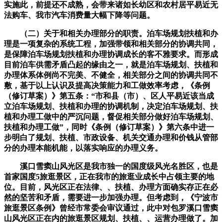
实施此，前提还不成熟，会带来诸如长幼区和农村居平易近无
法购车、我市汽车消费量大幅下降等问题。
（二）关于和相关办理部分的职责。泊车场规划扶植和办
理是一项复杂的系统工程，加强带领和相关部分的协调共同，
是保障泊车场规划扶植和办理协调成长的客不雅要求。而形成
目前泊车供需矛盾凸起的缘由之一，就是泊车场规划、扶植和
办理体系体例尚不完美、不健全，相关部分之间的协调共同不
敷，基于以上认识及提高决策能力和工做效率考虑，《条例
（修订草案）》第五条：“市和县（市）、区人平易近该当成
立泊车场规划、扶植和办理的协调机制，决定泊车场规划、扶
植和办理工做中的严沉问题，督促相关部分做好泊车场规划、
扶植和办理工做”，同时《条例（修订草案）》第六条中进一
步明白了规划、扶植、市政设备、机关交通办理和价钱从管部
分的办理本能机能，以落实响应的办理义务。
溪口雪窦山风光区是我市独一的国度级风光名胜区，也是
首家国度5旅逛景区，正在我市的旅逛业成长中占领主要的地
位。目前，风光区正在法律、、扶植、办理方面确实存正在必
然的坚苦和矛盾，需要进一步加强办理。但考虑到，《宁波市
旅逛景区条例》曾经市常委会审议通过，此中对包罗溪口雪窦
山风光区正在内的旅逛景区规划、扶植、、运营办理做了。加