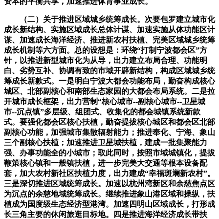
资本的平衡共享，加速推进体育事业成长。
（二）关于推进区域城乡统筹成长。次要包罗建立城市化
成长新结构、实施区域成长总体计谋、加速实施从体功能区计
谋、加速成长海洋经济、推进新农村扶植、完美区域城乡统筹
成长机制等六方面。总的设想是：环绕“打制宁波都会区”方
针，以推进新型城市化为从导，出力建立布局合理、功能明
白、劣势互补、协调有致的市域开辟新结构，构成区域城乡统
筹成长新款式。一是明白宁波大都会功能布局，勤奋构成核心
城区、北部副核心和南部生态家园的大都会布局系统。二是拉
开城市成长框架，出力营制“核心城市--副核心城市--卫星城
市--沉点镇”多层级、组团式、收集化的都会城镇系统新款
式。要强化都会区核心扶植，勤奋提拔核心城区和都会区北部
副核心功能，加强城市集散辐射能力；推进奉化、宁海、象山
三个副核心扶植；加速推进卫星城扶植，建成一批集聚能力
强、办事功能全的小城市；取此同时，按照市域城镇化，提拔
鞭策核心镇和一般镇扶植，进一步完美大交通等根本设备配
套，加大农村新社区扶植力度，出力建成“幸福斑斓新农村”。
三是深切推进区域统筹成长。加速以杭州湾新区和余慈焦点区
为沉点的余慈地域统筹成长。继续推进象山港区域和操纵，扶
植成为国度级生态经济型港湾。加速四明山区域成长，打形成
长三角主要的休闲旅逛目标地。四是推进海洋经济成长带扶