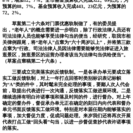
8%，增加12。7%。全市基金预算收入完成522。09亿元，为
预算的88。7%。基金预算收入完成443。23亿元，为预算的
72。2%。
草案第二十六条对门票优惠轨制做了，有的委员提
出，“老年人”的概念需要进一步明白，除了行政法律人员还有
司法法律人员也能够享受法律勾当的便当，经研究，取我市相
关律例跟尾，将“老年人”点窜为“六十周岁以上”，并将第三款
点窜为“行政、司法法律人员因法律需要能够凭法律证进入旅
逛景区，旅逛景区的运营办理者该当为法律勾当供给便当”。
（草案点窜稿第二十六条）。
三要成立完美落实的反馈轨制。一是各承办单元要成立落
实工做反馈轨制，对上一年打点回答时类别标识表记标帜
为“A”类的件中，其时髦未完全处理的事项，要鄙人次人代会
前，取提出代表进行一次沟通，反馈落实工做进展环境。二是
继续选择有明白许诺事项和落及时间的件，进行督办。对上年
确定的督办件，督促承办单元正在确定的刻日内向代表和督办
单元书面反馈落实工做环境。特别是对本届任期内能够落实的
事项，加大督促力度，促成问题处理。来岁我们还将再次开展
代表打点工做“回头看”勾当，以进一步督促查抄代表许诺事项
的落实。