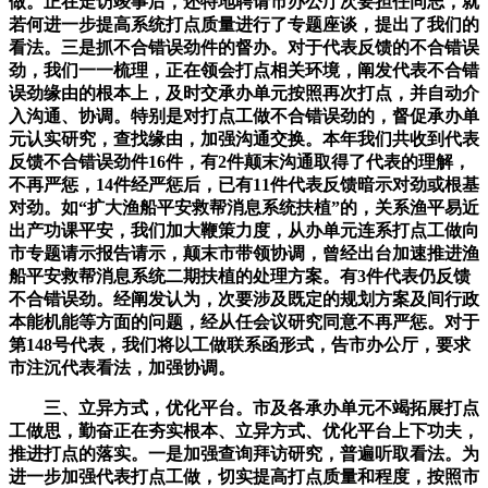
做。正在走访竣事后，还特地聘请市办公厅次要担任同志，就
若何进一步提高系统打点质量进行了专题座谈，提出了我们的
看法。三是抓不合错误劲件的督办。对于代表反馈的不合错误
劲，我们一一梳理，正在领会打点相关环境，阐发代表不合错
误劲缘由的根本上，及时交承办单元按照再次打点，并自动介
入沟通、协调。特别是对打点工做不合错误劲的，督促承办单
元认实研究，查找缘由，加强沟通交换。本年我们共收到代表
反馈不合错误劲件16件，有2件颠末沟通取得了代表的理解，
不再严惩，14件经严惩后，已有11件代表反馈暗示对劲或根基
对劲。如“扩大渔船平安救帮消息系统扶植”的，关系渔平易近
出产功课平安，我们加大鞭策力度，从办单元连系打点工做向
市专题请示报告请示，颠末市带领协调，曾经出台加速推进渔
船平安救帮消息系统二期扶植的处理方案。有3件代表仍反馈
不合错误劲。经阐发认为，次要涉及既定的规划方案及间行政
本能机能等方面的问题，经从任会议研究同意不再严惩。对于
第148号代表，我们将以工做联系函形式，告市办公厅，要求
市注沉代表看法，加强协调。
三、立异方式，优化平台。市及各承办单元不竭拓展打点
工做思，勤奋正在夯实根本、立异方式、优化平台上下功夫，
推进打点的落实。一是加强查询拜访研究，普遍听取看法。为
进一步加强代表打点工做，切实提高打点质量和程度，按照市