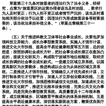
草案第三十九条对旅逛者的违法行为了法令义务，经研
究，点窜为“旅逛景区的运营办理者该当及时劝阻、，要求行
为人及时更正；行为人拒不更正或者情节严沉的，该当及时通
知相关部分依法予以处置；因违法行为形成旅逛设备等财富损
害的，该当依法承担补偿义务。”（草案点窜稿第三十一
条）。
（五）关于推进科教文卫体等社会事业成长。次要包罗加
强科技立异能力、成长办事型教育系统、实施人才强市计谋、
推进文化大市扶植、提高全平易近健康程度等五方面，总的设
想是：按照协调社会成长方针，把社会事业成长摆正在愈加凸
起的，提拔文化软实力，构成取宁波城市地位相顺应、取经济
成长协调的社会事业成长款式。一是建立区域立异系统。以国
度高新区为次要载体，推进构成以企业为从体的区域立异系
统。二是推进人才强市扶植。安稳确立人才优先成长计谋，立
异打制各类引才引智平台，加速人才立异创业载体扶植。三是
推进文化大市扶植。加强思惟和诚信文化扶植。加速成长文化
事业和文化财产，推进文化根本设备扶植，完美公共文化办事
系统。四是完美办事型教育系统。高质量普及十二年根本教
育，成立统筹城乡、区域教育平衡成长的体系体例机制。五是
提高全平易近健康本质。深切落实新医改方案，鞭策优良医疗