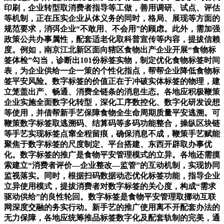
印刷，企业转型取消费者指导等工做，善用调研、试点、评估
等机制，正在压实企业从体义务的同时，格局、展现等方面的
规范要求，消弭企业“不敢用、不会用”的顾虑。此外，需加强
政策公共办事属性，配套适老化取科普宣传等内容，提拔信赖
度。例如，南京江北新区面向辖区食物出产企业开展“食物标
签体检”勾当，诊断出101份标签实物，制定优化食物标签时间
表，为企业供给一企一策的个性化指点，帮帮企业降低食物标
签平安风险。数字标签的价值正在于冲破实体标签的物理，建
立笼盖出产、畅通、消费全链条的消息生态。各地应积极鞭策
企业实施全面数字化转型，深化工序数控化、数字化研发设想
等使用，并借帮新手艺保障食物全生命周期质量平安逃溯。可
鞭策数字标签取逃溯码、结算码等多码功能整合，操纵区块链
等手艺实现标签点窜全程留痕，确保消息不成，鞭策手艺赋能
聚焦于数字标签的尺度制定、平台搭建、东西开辟取办事优
化。数字标签的推广是食物平安管理模式的立异。各地还需摸
索建立“消费者评价—企业整改—监管”的互动机制，实现协同
监视落实。同时，根据扫码数据动态优化标签功能，指导企业
立异使用模式，提拔消费者对数字标签的关心度，构成“需求
驱动供给”的良性轮回。数字标签是食物平安管理取挪动互联
网深度交融的务实行动。新手艺的推广使用离不开配套办法的
无力保障，各地应统筹推品标签数字化及配套轨制的完美，通