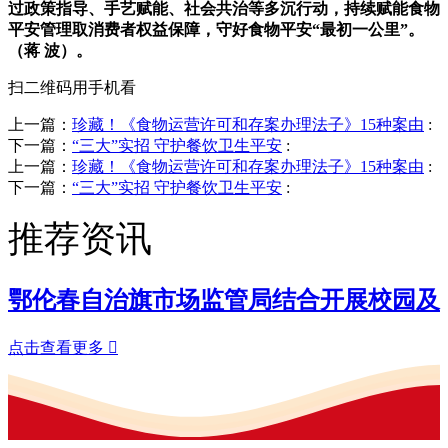
过政策指导、手艺赋能、社会共治等多沉行动，持续赋能食物
平安管理取消费者权益保障，守好食物平安“最初一公里”。
（蒋 波）。
扫二维码用手机看
上一篇：
珍藏！《食物运营许可和存案办理法子》15种案由
:
下一篇：
“三大”实招 守护餐饮卫生平安
:
上一篇：
珍藏！《食物运营许可和存案办理法子》15种案由
:
下一篇：
“三大”实招 守护餐饮卫生平安
:
推荐资讯
鄂伦春自治旗市场监管局结合开展校园及
点击查看更多
