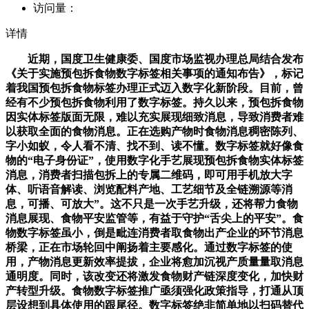
访问量：
详情
近期，国度卫生健康委、国度市场监视办理总局结合发布
《关于实施预包拆食物数字标签相关事项的通知布告》，标记
着我国预包拆食物标签办理正式迈入数字化新阶段。目前，曾
经有不少预包拆食物利用了数字标签。持久以来，预包拆食物
因实体标签版面无限，难以充实展现细致消息，导致消费者难
以获取全面的食物消息。正在选购产物时食物消息稠密陈列、
字小如蚁，令人看不清、找不到、读不懂。数字标签就好像食
物的“电子身份证”，使用数字化手艺展现预包拆食物实体标签
消息，消费者扫描包拆上的专属二维码，即可用手机放大字
体、听语音解读、浏览配料产地、工艺细节及全链溯源等消
息，可播、可放大”。这不只是一次手艺升级，还将帮力食物
消息展现、食物平安监管等，有益于守护“舌尖上的平安”。食
物数字标签虽小，倒是毗连消费者取食物出产企业的环节消息
桥梁，正在市场轮回中阐扬着主要感化。通过数字标签的使
用，产物消息更新效率提拔，企业将愈加沉视产质量量取消息
通明度。同时，该改变还将激发食物财产链深度变化，加快财
产转型升级。食物数字标签推广亟须强化政策指导，打通从顶
层设想到具体使用的跟尾径。数字标签绝非简单地以扫码替代