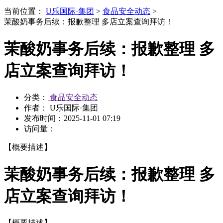
当前位置：
U乐国际·集团
>
食品安全动态
>
茉酸奶事务后续：报歉整理 多店立案查询拜访！
茉酸奶事务后续：报歉整理 多
店立案查询拜访！
分类：
食品安全动态
作者： U乐国际·集团
发布时间：
2025-11-01 07:19
访问量：
【概要描述】
茉酸奶事务后续：报歉整理 多
店立案查询拜访！
【概要描述】