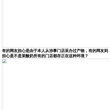
有的网友担心是由于本人从涉事门店采办过产物，有的网友则
担心是不是茉酸奶所有的门店都存正在这种环境？