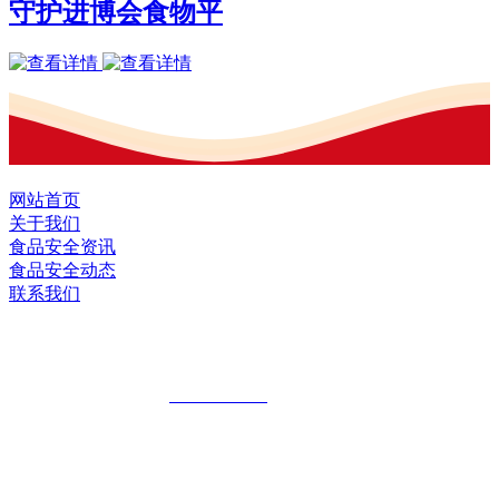
守护进博会食物平
网站首页
关于我们
食品安全资讯
食品安全动态
联系我们
黑龙江U乐国际·集团食品股份有限公司
全国统一客服热线：
18903658751
地址：哈尔滨南岗区红旗满族乡科技园区
地址：双城经济技术开发区娃哈哈路6号