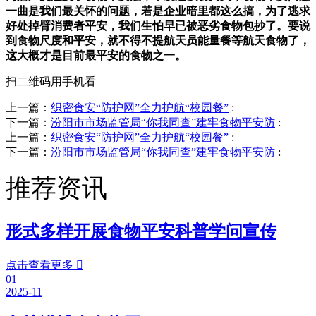
一曲是我们最关怀的问题，若是企业暗里都这么搞，为了逃求
好处掉臂消费者平安，我们生怕早已被恶劣食物包抄了。要说
到食物尺度和平安，就不得不提航天员能量餐等航天食物了，
这大概才是目前最平安的食物之一。
扫二维码用手机看
上一篇：
织密食安“防护网”全力护航“校园餐”
:
下一篇：
汾阳市市场监管局“你我同查”建牢食物平安防
:
上一篇：
织密食安“防护网”全力护航“校园餐”
:
下一篇：
汾阳市市场监管局“你我同查”建牢食物平安防
:
推荐资讯
形式多样开展食物平安科普学问宣传
点击查看更多

01
2025-11