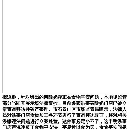
报道称，针对曝出的茉酸奶存正在食物平安问题，本地场监管
部分当即开展示场法律查抄，目前多家涉事茉酸奶门店已被立
案查询拜访并破产整理。市石景山区市场监管局暗示，法律人
员对涉事门店食物加工各环节进行了查询拜访取证，将对相关
涉嫌违法问题进行立案处置。这件事必定小不了，这申明涉事
门店严沉违反了食物平安法，平易近以食为天，食物平安问题