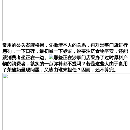
常用的公关案牍格局，先撇清本人的关系，再对涉事门店进行
惩罚，一下口碑，最初喊一下标语，说要注沉食物平安，还能
跟消费者坐正在一边。
那些正在涉事门店采办了过时原料产
物的消费者，就实的一点弥补都不提吗？若是这些人由于食用
了茉酸奶呈现问题，又该由谁来担任？因而，还不算完。