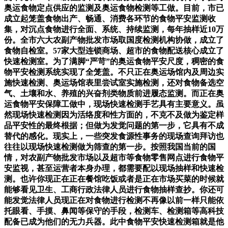
奥运食物定点供应的监测及奥运食物检测等工做。目前，市已
成立起笼盖食物出产、畅通、消费各环节的食物平安监测收
集，对沉点食物进行全面、系统、持续监测，每年抽样近10万
份。全市六大农副产物批发市场取国度检测机构协做，成立了
食物自检室。57家大型连锁商场、超市的食物配送核心成立了
快速检测室。为了满脚“严苛”的奥运食物平安尺度，稠密的食
物平安检测系统实现了全笼盖。不只正在奥运场馆内及周边实
施快速检测、奥运场馆表里尝试室实施检测，还对食物备选空
气、土壤和水、养殖的兴奋剂类物质前进履态监测。而正在奥
运食物平安保障工做中，现场快速检测手艺具有主要意义。虽
然现场快速检测因为活络度和性方面的，不克不及做为鉴定样
品平安性的最终根据；但做为发觉问题的第一步，它具有不成
替代的感化。现实上，一些突发食源性事务的现场查询拜访也
往往以现场快速检测做为筛查的第一步。按照我国当前的国
情，对农副产物批发市场以及超市等食物零售网点进行食物平
安监视，甚至运营者本身办理，都需要配以现场抽样和快速检
测。也许你现正在正在餐馆吃饭或者是正在市场买菜的时候就
能够看见卫生、工商行政法律人员进行食物抽样查抄。你还可
能发觉法律人员现正在对食物进行检测不再像以前一样只能依
托眼看、手摸、鼻闻等保守的手段，检测车、检测箱等高科技
配备已成为他们的无力兵器。此中食物平安快速检测箱就是他