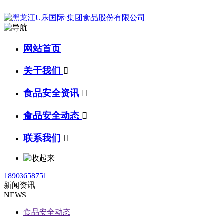
网站首页
关于我们

食品安全资讯

食品安全动态

联系我们

18903658751
新闻资讯
NEWS
食品安全动态