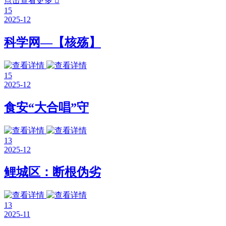
点击查看更多

15
2025-12
科学网—【核殇】
15
2025-12
食安“大合唱”守
13
2025-12
鲤城区：断根伪劣
13
2025-11