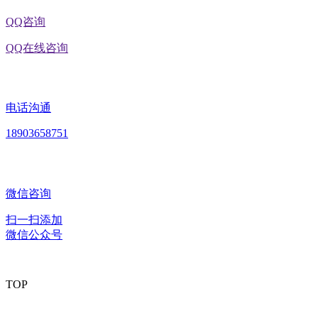
QQ咨询
QQ在线咨询
电话沟通
18903658751
微信咨询
扫一扫添加
微信公众号
TOP
版权所有：黑龙江U乐国际·集团食品股份有限公司 Copyright ©