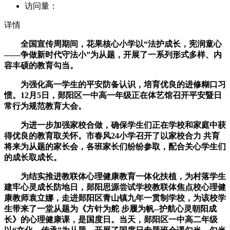
访问量：
详情
全国宣传周期间，花果核心小学以“法护成长，宪润童心
——争做新时代守法小”为从题，开展了一系列形式多样、内
容丰硕的教育勾当。
为强化高一学生的平安防备认识，培育优良的进修糊口习
惯。12月5日，郧阳区一中高一年级正在体艺馆召开平安暨日
常行为规范教育大会。
为进一步加强家校合做，确保学生们正在学校和家庭中获
得优良的教育取关怀。市春风24小学召开了以家校合力 共育
将来为从题的家长会，各班家长们纷纷参取，配合关心学生们
的成长取成长。
为结实推进教联体心理健康教育一体化扶植，为村落学生
建牢心灵成长防地日，郧阳思源尝试学校教联体焦点校心理健
康教师袁立娜，走进郧阳区青山镇九年一贯制学校，为该校学
生带来了一堂从题为《方针为舵 步履为帆--护航心灵朝阳成
长》的心理健康课，是国度日。当天，郧阳区一中高二年级