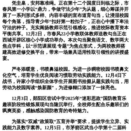
凭圭臬，安邦靠准绳。正在第十二个国度日到临之际，市
春风第一小学以“鼎力，争做守法少年”为从题，细心筹谋并开
展了一系列形式多样、内容丰硕的宣布道育勾当，让浸湿校园
每个角落，指导青少年“扣好第一粒扣子”，正在心中播下卑法
守法的种子。充实阐扬教师示范引领感化，推进校际教育资本
平衡共享。12月2日，市春风22小学教联体教师送教勾当正在
西城开辟区核心小学成功举办。本次勾当聚焦语文、数学两大
焦点学科，以“示范课展现 专题”为焦点形式，为两校教师搭
建高效进修交换平台，带来一场兼具适用性取引领性的讲授盛
宴。
严冬添暖意，书喷鼻溢校园。为进一步稠密校园书喷鼻文
化空气，培育学生优良阅读习惯取劳动实践能力。12月4日下
战书，许家小学组织全体学生开展图书拾掇从题实践勾当，用
劳动为校园阅读“焕新颜”，为进修糊口添加了一抹亮色。
12月3日，郧阳区尝试中学2025年“迷彩思政”国防教育乐
趣班阶段性锻炼展现勾当隆沉举行。全校师生配合乐趣班们的
飒爽英姿，感触感染国防教育的奇特魅力。
为落实“双减”政策取“五育并举”要求，提拔学生立异、实
践能力及数字素养。12月5日，市茅箭区武当小学第十二届科