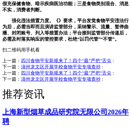
假充保健食物、暗示疾病医治功能；三是食物类别混合、消息
不实，消费者判断。
强化违法措置力度。《》要求，平台发觉食物平安违法行
为后，必需当即而且演讲监管部分，采纳警示、流量、暂停曲
播、封闭账号、列入等措置办法；平台接到监管部分传递后，
必需及时落实响应的管控要求，杜绝“以罚代管”“不管”。
扫二维码用手机看
上一篇：
四川食物平安新规来了！四个“最”严把“舌尖
:
下一篇：
漳州龙文区开展学校食物平安专项查抄
:
上一篇：
四川食物平安新规来了！四个“最”严把“舌尖
:
下一篇：
漳州龙文区开展学校食物平安专项查抄
:
推荐资讯
上海新型烟草成品研究院无限公司2026年
聘