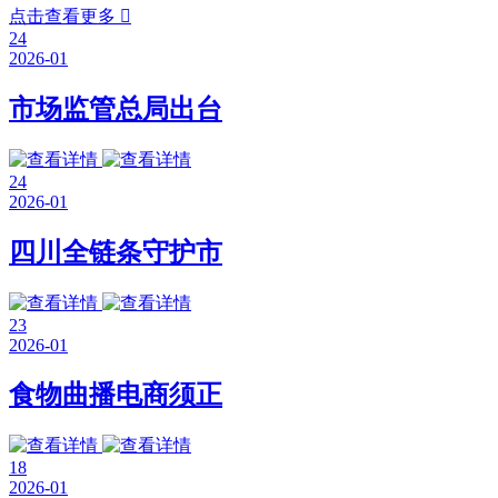
点击查看更多

24
2026-01
市场监管总局出台
24
2026-01
四川全链条守护市
23
2026-01
食物曲播电商须正
18
2026-01