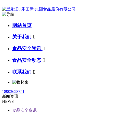
网站首页
关于我们

食品安全资讯

食品安全动态

联系我们

18903658751
新闻资讯
NEWS
食品安全资讯