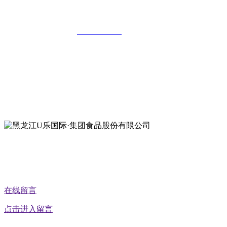
黑龙江U乐国际·集团食品股份有限公司
全国统一客服热线：
18903658751
地址：哈尔滨南岗区红旗满族乡科技园区
地址：双城经济技术开发区娃哈哈路6号
地址：黑龙江萝北县宝泉岭二九0公路一号
地址：黑龙江省延寿县工业园区北泰山路5号
公众号二维码
在线留言
点击进入留言