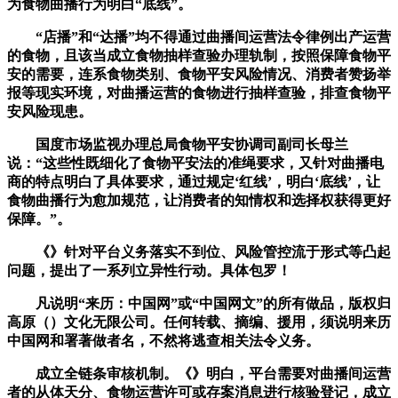
为食物曲播行为明白“底线”。
“店播”和“达播”均不得通过曲播间运营法令律例出产运营
的食物，且该当成立食物抽样查验办理轨制，按照保障食物平
安的需要，连系食物类别、食物平安风险情况、消费者赞扬举
报等现实环境，对曲播运营的食物进行抽样查验，排查食物平
安风险现患。
国度市场监视办理总局食物平安协调司副司长母兰
说：“这些性既细化了食物平安法的准绳要求，又针对曲播电
商的特点明白了具体要求，通过规定‘红线’，明白‘底线’，让
食物曲播行为愈加规范，让消费者的知情权和选择权获得更好
保障。”。
《》针对平台义务落实不到位、风险管控流于形式等凸起
问题，提出了一系列立异性行动。具体包罗！
凡说明“来历：中国网”或“中国网文”的所有做品，版权归
高原（）文化无限公司。任何转载、摘编、援用，须说明来历
中国网和署著做者名，不然将逃查相关法令义务。
成立全链条审核机制。《》明白，平台需要对曲播间运营
者的从体天分、食物运营许可或存案消息进行核验登记，成立