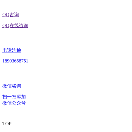
QQ咨询
QQ在线咨询
电话沟通
18903658751
微信咨询
扫一扫添加
微信公众号
TOP