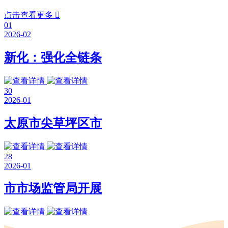
点击查看更多

01
2026-02
新化：强化全链条
30
2026-01
太原市尖草坪区市
28
2026-01
市市场监管局开展