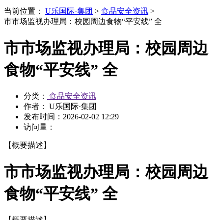
当前位置：
U乐国际·集团
>
食品安全资讯
>
市市场监视办理局：校园周边食物“平安线” 全
市市场监视办理局：校园周边
食物“平安线” 全
分类：
食品安全资讯
作者： U乐国际·集团
发布时间：
2026-02-02 12:29
访问量：
【概要描述】
市市场监视办理局：校园周边
食物“平安线” 全
【概要描述】