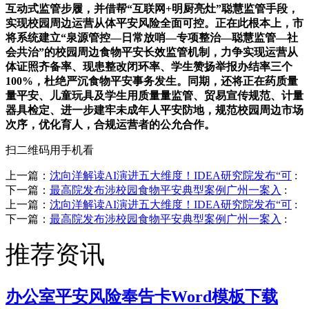
互动式监管步履，并借帮“互联网+明厨亮灶”聪慧监管手段，
实现校园周边运营从体平安风险全面可控。正在此根本上，市
将系统建立“泉源管控—日常放哨—专项整治—聪慧监管—社
会共治”的校园周边食物平安长效监管机制，力争实现运营从
体证照齐备率、现患整改闭环率、学生赞扬举报办结率三个
100%，杜绝严沉食物平安事务发生。同期，还将正在药质量
量平安、儿童玩具及学生用质量量监管、贸易宣传规范、计量
器具检定、进一步建牢未成年人平安防地，规范校园周边市场
次序，优化育人，合规运营者的公允合作。
扫二维码用手机看
上一篇：
沈向洋解读AI演进五大维度！IDEA研究院发布“可
:
下一篇：
最高院发布涉校园食物平安典型案例广州一案入
:
上一篇：
沈向洋解读AI演进五大维度！IDEA研究院发布“可
:
下一篇：
最高院发布涉校园食物平安典型案例广州一案入
:
推荐资讯
办公室平安风险奉告卡Word模板下载