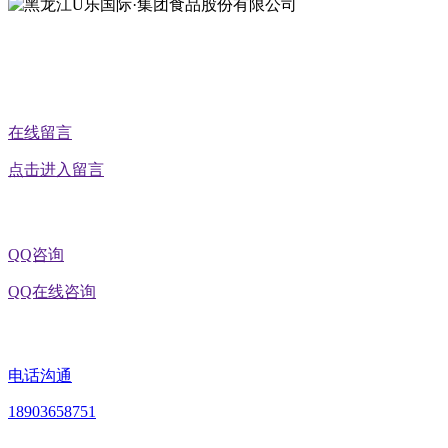
公众号二维码
在线留言
点击进入留言
QQ咨询
QQ在线咨询
电话沟通
18903658751