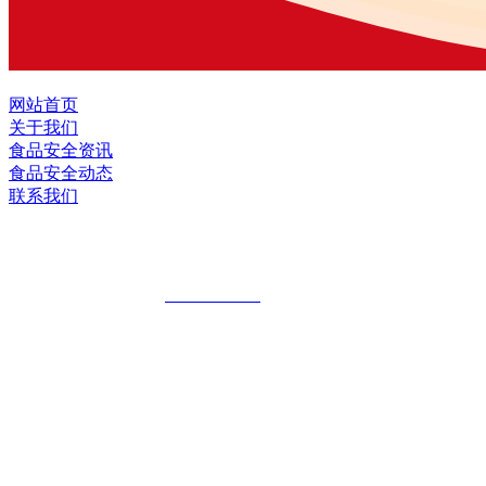
网站首页
关于我们
食品安全资讯
食品安全动态
联系我们
黑龙江U乐国际·集团食品股份有限公司
全国统一客服热线：
18903658751
地址：哈尔滨南岗区红旗满族乡科技园区
地址：双城经济技术开发区娃哈哈路6号
地址：黑龙江萝北县宝泉岭二九0公路一号
地址：黑龙江省延寿县工业园区北泰山路5号