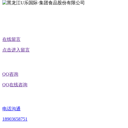
在线留言
点击进入留言
QQ咨询
QQ在线咨询
电话沟通
18903658751