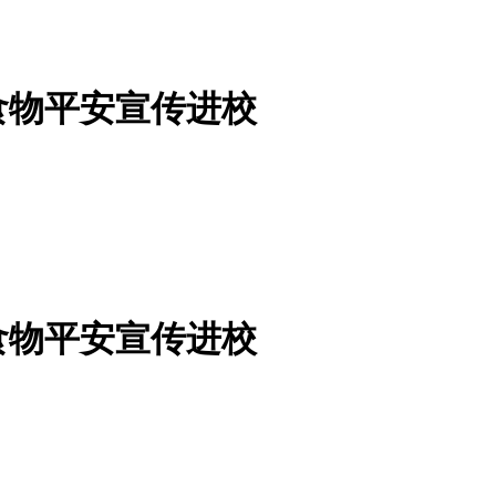
食物平安宣传进校
食物平安宣传进校