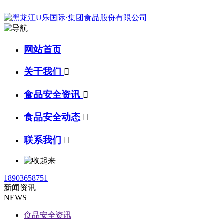
网站首页
关于我们

食品安全资讯

食品安全动态

联系我们

18903658751
新闻资讯
NEWS
食品安全资讯