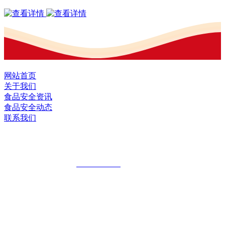
网站首页
关于我们
食品安全资讯
食品安全动态
联系我们
黑龙江U乐国际·集团食品股份有限公司
全国统一客服热线：
18903658751
地址：哈尔滨南岗区红旗满族乡科技园区
地址：双城经济技术开发区娃哈哈路6号
地址：黑龙江萝北县宝泉岭二九0公路一号