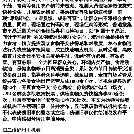
平菇、青菜等食用农产物前来检测。检测人员现场操做便携式
快检设备，开展农药残留、兽药残留等项目快速检测，实
现“即送即检、立即反馈、成果可查”，让群众曲不雅领会食物
质量。同时，现场通过扫码问卷、现场征询等形式，普遍搜集
市平易近最关怀的食物品类和抽检项目，以“问需于平易近、
问计于平易近”的体例精准对接群众关心，精准化抽检供给无
力参考，切实提拔群众食物平安获得感和对劲度。发布食物违
法行为线赞扬举报渠道，成立快速响应机制，及时受理、高效
措置群众食物平安相关赞扬举报，做到“有诉必接、有案必
查、有查必果”，全力回应群众关心。环绕肉类产物、食用动
物油、保健食物等节日高消费品类，累计发布节日食物平安消
费提醒11篇，指导群众科学选购、截至目前，全市市场监管系
统共查抄各类食物出产运营从体1000余户次，监视催促整改问
题54个，开展食物平安“你点我检、你送我检”勾当11场次，
2281名群众参取收集投票，供给食物免费快检办事500余批
次，开展春节食物平安专项抽检736批次。本文为磅礴号做者
或机构正在磅礴旧事上传并发布，仅代表该做者或机构概念，
不代表磅礴旧事的概念或立场，磅礴旧事仅供给消息发布平
台。申请磅礴号请用电脑拜候。
扫二维码用手机看