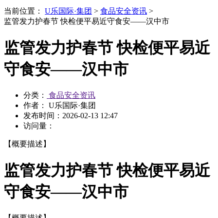
当前位置：
U乐国际·集团
>
食品安全资讯
>
监管发力护春节 快检便平易近守食安——汉中市
监管发力护春节 快检便平易近
守食安——汉中市
分类：
食品安全资讯
作者： U乐国际·集团
发布时间：
2026-02-13 12:47
访问量：
【概要描述】
监管发力护春节 快检便平易近
守食安——汉中市
【概要描述】