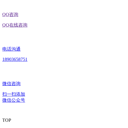
QQ咨询
QQ在线咨询
电话沟通
18903658751
微信咨询
扫一扫添加
微信公众号
TOP