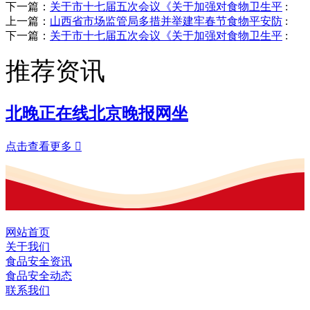
下一篇：
关于市十七届五次会议《关于加强对食物卫生平
:
上一篇：
山西省市场监管局多措并举建牢春节食物平安防
:
下一篇：
关于市十七届五次会议《关于加强对食物卫生平
:
推荐资讯
北晚正在线北京晚报网坐
点击查看更多

网站首页
关于我们
食品安全资讯
食品安全动态
联系我们