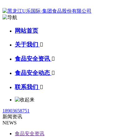
网站首页
关于我们

食品安全资讯

食品安全动态

联系我们

18903658751
新闻资讯
NEWS
食品安全资讯