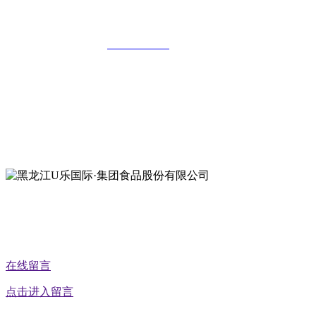
黑龙江U乐国际·集团食品股份有限公司
全国统一客服热线：
18903658751
地址：哈尔滨南岗区红旗满族乡科技园区
地址：双城经济技术开发区娃哈哈路6号
地址：黑龙江萝北县宝泉岭二九0公路一号
地址：黑龙江省延寿县工业园区北泰山路5号
公众号二维码
在线留言
点击进入留言