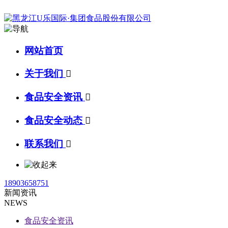
网站首页
关于我们

食品安全资讯

食品安全动态

联系我们

18903658751
新闻资讯
NEWS
食品安全资讯