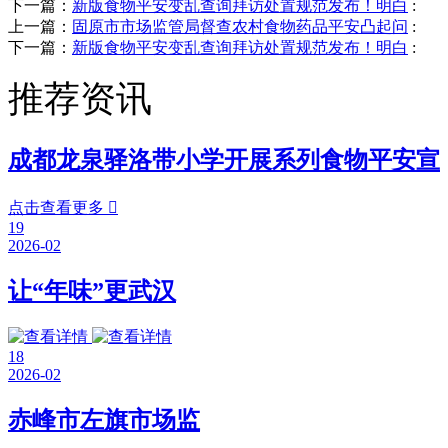
下一篇：
新版食物平安变乱查询拜访处置规范发布！明白
:
上一篇：
固原市市场监管局督查农村食物药品平安凸起问
:
下一篇：
新版食物平安变乱查询拜访处置规范发布！明白
:
推荐资讯
成都龙泉驿洛带小学开展系列食物平安宣
点击查看更多

19
2026-02
让“年味”更武汉
18
2026-02
赤峰市左旗市场监