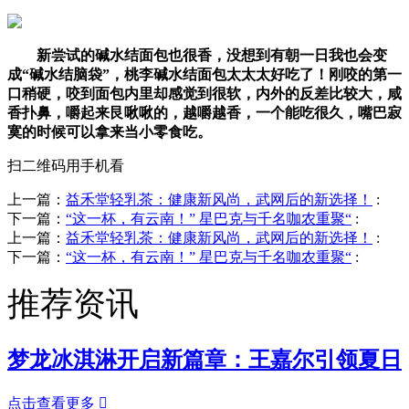
新尝试的碱水结面包也很香，没想到有朝一日我也会变
成“碱水结脑袋”，桃李碱水结面包太太太好吃了！刚咬的第一
口稍硬，咬到面包内里却感觉到很软，内外的反差比较大，咸
香扑鼻，嚼起来艮啾啾的，越嚼越香，一个能吃很久，嘴巴寂
寞的时候可以拿来当小零食吃。
扫二维码用手机看
上一篇：
益禾堂轻乳茶：健康新风尚，武网后的新选择！
:
下一篇：
“这一杯，有云南！” 星巴克与千名咖农重聚“
:
上一篇：
益禾堂轻乳茶：健康新风尚，武网后的新选择！
:
下一篇：
“这一杯，有云南！” 星巴克与千名咖农重聚“
:
推荐资讯
梦龙冰淇淋开启新篇章：王嘉尔引领夏日
点击查看更多
