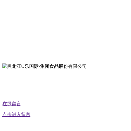
全国统一客服热线：
18903658751
地址：哈尔滨南岗区红旗满族乡科技园区
地址：双城经济技术开发区娃哈哈路6号
地址：黑龙江萝北县宝泉岭二九0公路一号
地址：黑龙江省延寿县工业园区北泰山路5号
公众号二维码
在线留言
点击进入留言