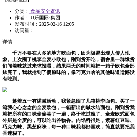
分类：
食品安全资讯
作者： U乐国际·集团
发布时间：
2025-02-16 12:05
访问量：
详情
千万不要在人多的地方吃面包，因为极易出现人传人现
象。上次囤了桃李全麦小欧包，刚到货开吃，宿舍里一群饿货
们闻着味就过来求投喂，结果两天的时间就把一箱子欧包全部
炫完了，我就抢到了俩原味的，像巧克力啥的其他味道遗憾没
有吃到。
趁着五一有满减活动，我紧急囤了几箱桃李面包。买了一
箱我心心念念的全麦欧包，一箱新出的碱水结面包。刚到货我
就把所有的口味偷偷尝了一遍，终于吃过瘾了。全麦欧式面包
外层是全麦的，可以吃出谷物香。内馅料很足，紫薯红豆味、
巧克力味、黑芝麻味，每一种口味我都好喜欢，简直就要把我
香迷糊了。