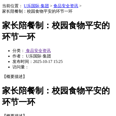
当前位置：
U乐国际·集团
>
食品安全资讯
>
家长陪餐制：校园食物平安的环节一环
家长陪餐制：校园食物平安的
环节一环
分类：
食品安全资讯
作者： U乐国际·集团
发布时间：
2025-10-17 15:25
访问量：
【概要描述】
家长陪餐制：校园食物平安的
环节一环
【概要描述】