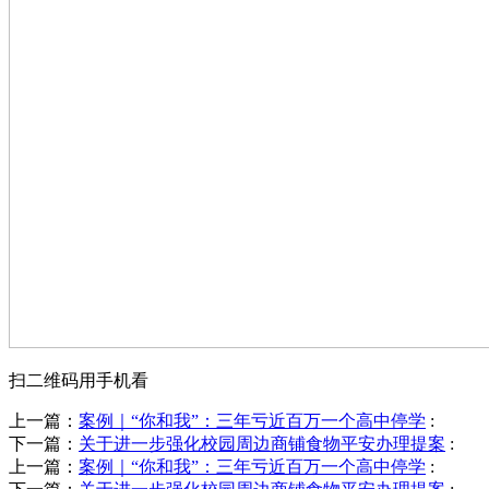
扫二维码用手机看
上一篇：
案例｜“你和我”：三年亏近百万一个高中停学
:
下一篇：
关于进一步强化校园周边商铺食物平安办理提案
:
上一篇：
案例｜“你和我”：三年亏近百万一个高中停学
: