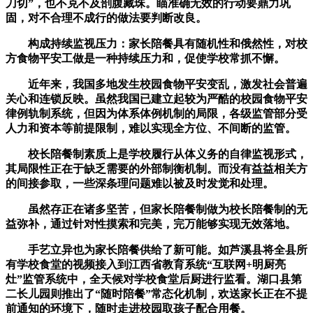
刀切”，也不克不及剖腹藏珠。瞄准确无效的行动要鼎力巩
固，对不合理不成行的做法要判断改良。
构成持续监视压力：家长陪餐具有随机性和俄然性，对校
方食物平安工做是一种持续压力和，促使学校常抓不懈。
近年来，我国多地发生校园食物平安变乱，激发社会普遍
关心和连锁反映。虽然我国已建立起较为严酷的校园食物平安
律例轨制系统，但因为体系体例机制的局限，各级监管部分受
人力和资本等前提限制，难以实现全方位、不间断的监管。
校长陪餐制素质上是学校履行从体义务的自律监视形式，
其局限性正在于缺乏需要的外部制衡机制。而没有益益相关方
的间接参取，一些深条理问题难以被及时发觉和处理。
虽然存正在诸多坚苦，但家长陪餐制做为校长陪餐制的无
益弥补，通过针对性摸索和完美，完万能够实现无效落地。
手艺立异也为家长陪餐供给了新可能。如芦溪县将全县所
有学校食堂的视频接入到江西省教育系统“互联网+明厨亮
灶”监管系统中，全天候对学校食堂后厨进行监看。湖口县第
二长儿园则推出了“随时陪餐”常态化机制，欢送家长正在不提
前通知的环境下，随时走进校园取孩子配合用餐。