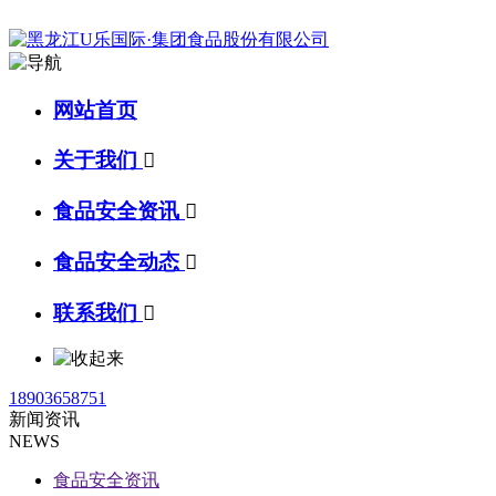
网站首页
关于我们

食品安全资讯

食品安全动态

联系我们

18903658751
新闻资讯
NEWS
食品安全资讯