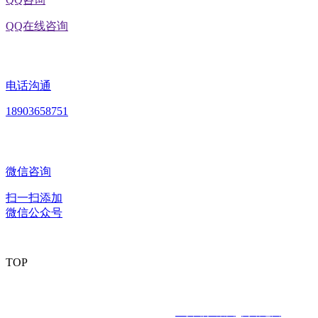
QQ在线咨询
电话沟通
18903658751
微信咨询
扫一扫添加
微信公众号
TOP
版权所有：黑龙江U乐国际·集团食品股份有限公司 Copyright ©
2020 All rights reserved
网站建设：
U乐国际·集团
网站地图