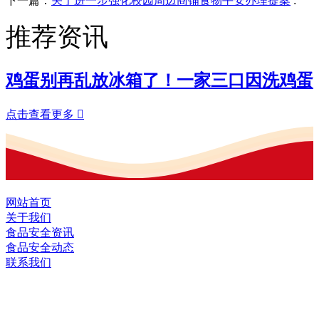
下一篇：
关于进一步强化校园周边商铺食物平安办理提案
:
推荐资讯
鸡蛋别再乱放冰箱了！一家三口因洗鸡蛋
点击查看更多

网站首页
关于我们
食品安全资讯
食品安全动态
联系我们
黑龙江U乐国际·集团食品股份有限公司