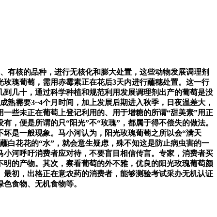
、有核的品种，进行无核化和膨大处置，这些动物发展调理剂
光玫瑰葡萄，需用赤霉素正在花后3天内进行蘸穗处置。这一行
几到几十，通过科学种植和规范利用发展调理剂出产的葡萄是没
成熟需要3~4个月时间，加上发展后期进入秋季，日夜温差大，
用一些未正在葡萄上登记利用的、用于增糖的所谓“甜美素”用正
有，便是所谓的只“阳光”不“玫瑰”，都属于得不偿失的做法。
不坏是一般现象。马小河认为，阳光玫瑰葡萄之所以会“满天
蘸白花花的“水”，就会意生疑虑，殊不知这是防止病虫害的一
马小河呼吁消费者应对待，不要盲目相信传言。专家，消费者买
不明的产物。其次，察看葡萄的外不雅，优良的阳光玫瑰葡萄颜
。最初，出格正在意农药的消费者，能够测验考试采办无机认证
绿色食物、无机食物等。