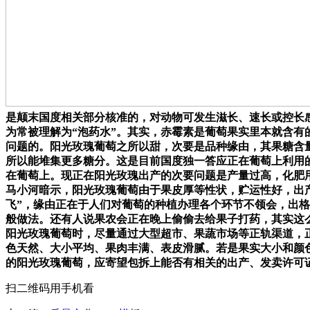
是颠末国度相关部分核准的，对动物可发生滋长、速长或控长
为常被理解为“泡药水”。其实，赤霉素是葡萄果实里本就含
问题的。阳光玫瑰葡萄之所以甜，次要是品种缘由，其果糖含量
所以能堆集更多糖分。这是目前国度独一答应正在葡萄上利用的
在葡萄上。现正在阳光玫瑰出产的次要问题是产量过高，化肥用
马小河暗示，阳光玫瑰葡萄由于果皮厚等性状，贮运性好，出
飞”，缘由正在于人们对葡萄的种植办理各个环节不领会，出格
般做法。还有人说果农会正在晚上偷偷去给果子打药，其实这
阳光玫瑰葡萄时，尽量通过大型超市、果蔬市场等正轨渠道，
色天然、大小平均、果肉丰满、表皮滑腻。若是果实大小和颜
的阳光玫瑰葡萄，应寄望包拆上能否有相关的出产、发卖许可
扫二维码用手机看