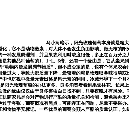
马小河暗示，阳光玫瑰葡萄本身就是粒大
感化，它不是动物激素，对人体不会发生负面影响。做无核的阳
有的一种发展调理剂，并且果农利用时浓度很低，多正在百万分之
是其他品种葡萄的1。1~1。6倍。还有一个缘由是，它从坐果到
“动物内源发展凋节物质”，但不成否定的是，也有个体果农会
量过大，导致大都质量下降，最较着的就是玫瑰喷鼻味很淡或没
产中也沉视中微量元素出格是钙元素的利用，冷藏环境下一个月
是阳光玫瑰葡萄的办法更多。良多消费者看到果农往花、长果上
么做的缘由仅仅由于良多害虫白日找不到，只要夜晚才有风险。
正轨商家凡是会对产物进行严酷的质量把关和检测，避免采办来
色过于夸张，葡萄概况有黑点，可能存正在问题，尽量不要采办
证和食物平安标记。一些优良的葡萄会颠末严酷的质量认证，如