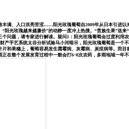
、入口洪亮苦涩……阳光玫瑰葡萄自2009年从日本引进以来，
。“阳光玫瑰越来越廉价”的动静一度冲上热搜。“贵族生果”送
三个问题，请专家进行解读。疑问1：阳光玫瑰葡萄会过度利用农
萄财产手艺系统太谷分析试验马小河暗示，阳光玫瑰葡萄是一个
叶片和果穗上，葡萄容易发生霜霉病、灰霉病、炭疽病等。而目
正在整个发展发育过程中一般会打6~8次农药，多雨地域一年不