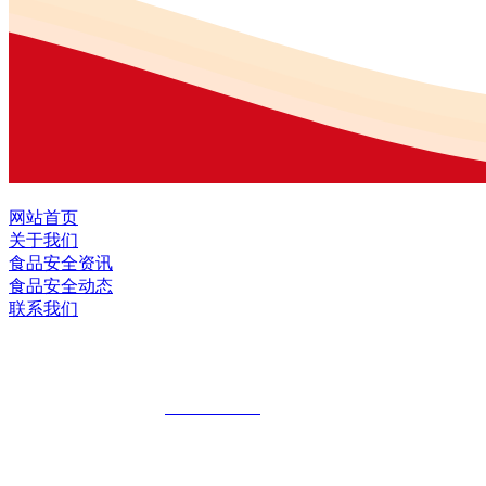
网站首页
关于我们
食品安全资讯
食品安全动态
联系我们
黑龙江U乐国际·集团食品股份有限公司
全国统一客服热线：
18903658751
地址：哈尔滨南岗区红旗满族乡科技园区
地址：双城经济技术开发区娃哈哈路6号