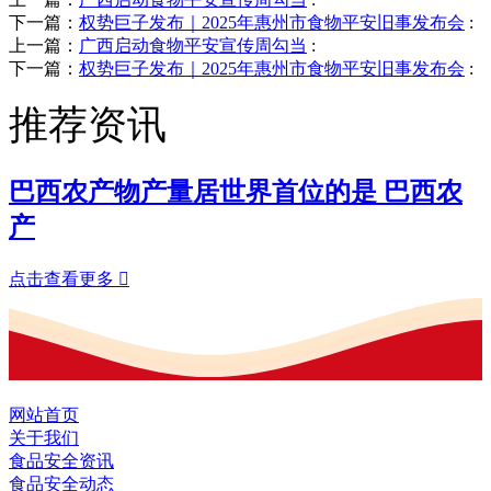
下一篇：
权势巨子发布｜2025年惠州市食物平安旧事发布会
:
上一篇：
广西启动食物平安宣传周勾当
:
下一篇：
权势巨子发布｜2025年惠州市食物平安旧事发布会
:
推荐资讯
巴西农产物产量居世界首位的是 巴西农
产
点击查看更多

网站首页
关于我们
食品安全资讯
食品安全动态