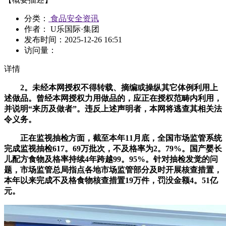
分类：
食品安全资讯
作者： U乐国际·集团
发布时间：
2025-12-26 16:51
访问量：
详情
2。未经本网授权不得转载、摘编或操纵其它体例利用上
述做品。曾经本网授权力用做品的，应正在授权范畴内利用，
并说明“来历及做者”。违反上述声明者，本网将逃查其相关法
令义务。
正在监视抽检方面，截至本年11月底，全国市场监管系统
完成监视抽检617。69万批次，不及格率为2。79%。国产婴长
儿配方食物及格率持续4年跨越99。95%。针对抽检发觉的问
题，市场监管总局指点各地市场监管部分及时开展核查措置，
本年以来完成不及格食物核查措置19万件，罚没金额4。51亿
元。