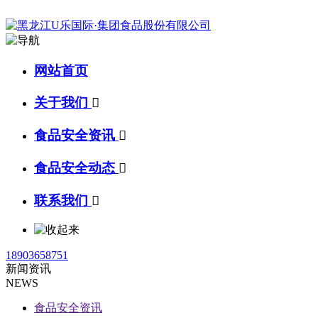
网站首页
关于我们

食品安全资讯

食品安全动态

联系我们

18903658751
新闻资讯
NEWS
食品安全资讯