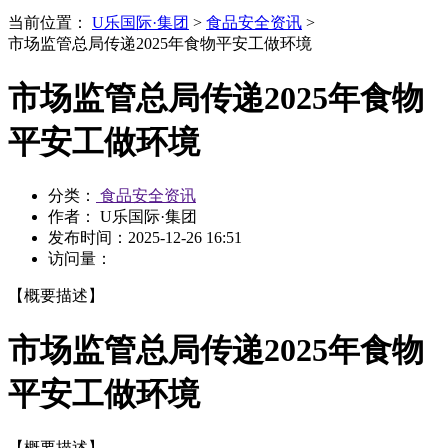
当前位置：
U乐国际·集团
>
食品安全资讯
>
市场监管总局传递2025年食物平安工做环境
市场监管总局传递2025年食物
平安工做环境
分类：
食品安全资讯
作者： U乐国际·集团
发布时间：
2025-12-26 16:51
访问量：
【概要描述】
市场监管总局传递2025年食物
平安工做环境
【概要描述】