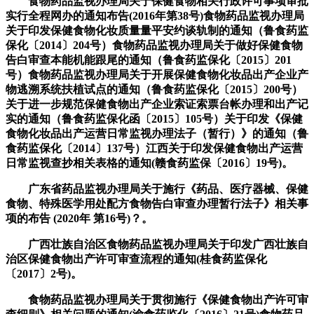
食物药品监视办理局关于保健食物相关行政许可事项审批
实行全程网办的通知布告(2016年第38号)食物药品监视办理局
关于印发保健食物化妆质量量平安约谈轨制的通知（鲁食药监
保化〔2014〕204号）食物药品监视办理局关于做好保健食物
告白审查本能机能跟尾的通知（鲁食药监保化〔2015〕201
号）食物药品监视办理局关于开展保健食物化妆品出产企业产
物逃溯系统扶植试点的通知（鲁食药监保化〔2015〕200号）
关于进一步规范保健食物出产企业索证索票台帐办理和出产记
实的通知（鲁食药监保化函〔2015〕105号）关于印发《保健
食物化妆品出产运营日常监视办理法子（暂行）》的通知（鲁
食药监保化〔2014〕137号）江西关于印发保健食物出产运营
日常监视查抄相关表格的通知(赣食药监保〔2016〕19号)。
广东省药品监视办理局关于施行《药品、医疗器械、保健
食物、特殊医学用处配方食物告白审查办理暂行法子》相关事
项的布告 (2020年 第16号)？。
广西壮族自治区食物药品监视办理局关于印发广西壮族自
治区保健食物出产许可审查流程的通知(桂食药监保化
〔2017〕2号)。
食物药品监视办理局关于贯彻施行《保健食物出产许可审