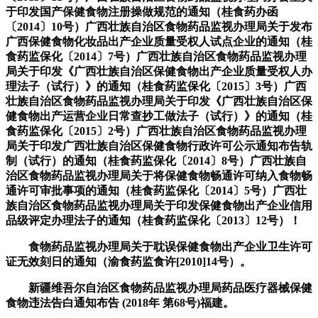
于印发国产保健食物注册操做规范的通知（桂食药办函
〔2014〕10号）广西壮族自治区食物药品监视办理局关于发布
广西保健食物化妆品出产企业质量受权人试点企业的通知（桂
食药监保化〔2014〕7号）广西壮族自治区食物药品监视办理
局关于印发《广西壮族自治区保健食物出产企业质量受权人办
理法子（试行）》的通知（桂食药监保化〔2015〕3号）广西
壮族自治区食物药品监视办理局关于印发《广西壮族自治区保
健食物出产运营企业日常查抄工做法子（试行）》的通知（桂
食药监保化〔2015〕2号）广西壮族自治区食物药品监视办理
局关于印发广西壮族自治区保健食物行政许可公示通知布告轨
制（试行）的通知（桂食药监保化〔2014〕8号）广西壮族自
治区食物药品监视办理局关于将保健食物畅通许可纳入食物畅
通许可审批事项的通知（桂食药监保化〔2014〕5号）广西壮
族自治区食物药品监视办理局关于印发保健食物出产企业信用
品级评定办理法子的通知（桂食药监保化〔2013〕12号）！
食物药品监视办理局关于耽误保健食物出产企业卫生许可
证无效刻日的通知（渝食药监食许[2010]14号）。
新疆维吾尔自治区食物药品监视办理局药品医疗器械保健
食物违法告白通知布告 (2018年 第68号)福建。