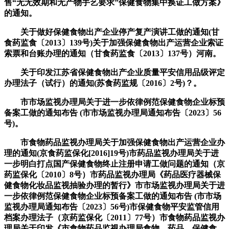
售“无无效期和无产物手艺要求”保健食物集中换证工做方案》
的通知。
关于做好保健食物出产企业停产复产演讲工做的通知(甘
食药监食〔2013〕139号)关于加强保健食物出产运营企业索证
索票和台账办理的通知（甘食药监食〔2013〕137号）河南。
关于印发江苏省保健食物出产企业质量平安信用品级评定
办理法子（试行）的通知(苏食药监规〔2016〕2号)？。
市市场监视办理局关于进一步依律例范保健食物企业标预
备案工做的通知布告 (市市场监视办理局通知布告〔2023〕56
号)。
市食物药品监视办理局关于加强保健食物出产运营企业办
理的通知(京食药监保化[2016]19号)市药品监视办理局关于进
一步明白打点国产保健食物终止注册申请工做问题的通知（京
药监保化〔2010〕8号）市药品监视办理局《药品医疗器械保
健食物化妆品监视抽验办理的暂行》市市场监视办理局关于进
一步依律例范保健食物企业标预备案工做的通知布告 (市市场
监视办理局通知布告〔2023〕56号)市保健食物平安监管信用
档案办理法子（京药监保化〔2011〕77号）市食物药品监视办
理局关于印发《市食物药品监视办理局食物、药品、保健食