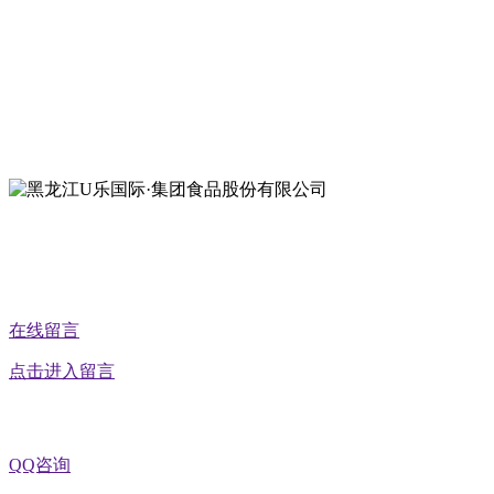
地址：哈尔滨南岗区红旗满族乡科技园区
地址：双城经济技术开发区娃哈哈路6号
地址：黑龙江萝北县宝泉岭二九0公路一号
地址：黑龙江省延寿县工业园区北泰山路5号
公众号二维码
在线留言
点击进入留言
QQ咨询