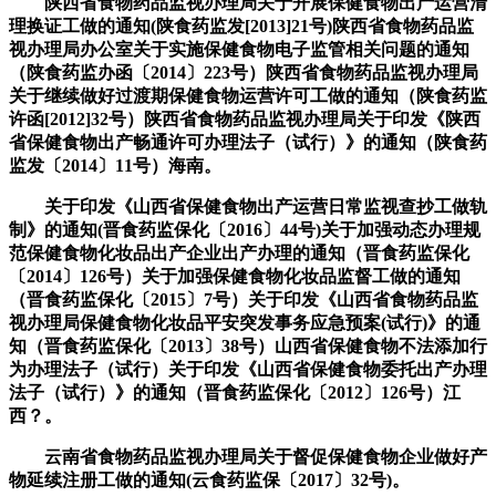
陕西省食物药品监视办理局关于开展保健食物出产运营清
理换证工做的通知(陕食药监发[2013]21号)陕西省食物药品监
视办理局办公室关于实施保健食物电子监管相关问题的通知
（陕食药监办函〔2014〕223号）陕西省食物药品监视办理局
关于继续做好过渡期保健食物运营许可工做的通知（陕食药监
许函[2012]32号）陕西省食物药品监视办理局关于印发《陕西
省保健食物出产畅通许可办理法子（试行）》的通知（陕食药
监发〔2014〕11号）海南。
关于印发《山西省保健食物出产运营日常监视查抄工做轨
制》的通知(晋食药监保化〔2016〕44号)关于加强动态办理规
范保健食物化妆品出产企业出产办理的通知（晋食药监保化
〔2014〕126号）关于加强保健食物化妆品监督工做的通知
（晋食药监保化〔2015〕7号）关于印发《山西省食物药品监
视办理局保健食物化妆品平安突发事务应急预案(试行)》的通
知（晋食药监保化〔2013〕38号）山西省保健食物不法添加行
为办理法子（试行）关于印发《山西省保健食物委托出产办理
法子（试行）》的通知（晋食药监保化〔2012〕126号）江
西？。
云南省食物药品监视办理局关于督促保健食物企业做好产
物延续注册工做的通知(云食药监保〔2017〕32号)。